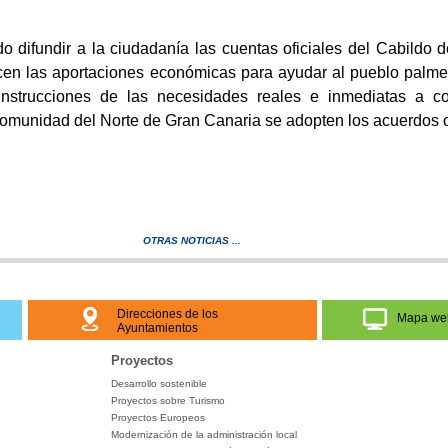
o difundir a la ciudadanía las cuentas oficiales del Cabildo
icen las aportaciones económicas para ayudar al pueblo palm
nstrucciones de las necesidades reales
e
inmediatas
a co
munidad del Norte de Gran Canaria se adopten los acuerdos op
OTRAS NOTICIAS ...
Direcciones de los
Mapa we
Ayuntamientos
Proyectos
Desarrollo sostenible
Proyectos sobre Turismo
Proyectos Europeos
Modernización de la administración local