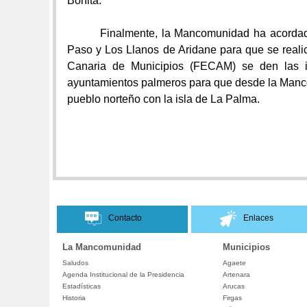
Bonita.
Finalmente,
la Mancomunidad
ha acordad
Paso y Los Llanos de Aridane para que se real
Canaria de Municipios (FECAM) se den las i
ayuntamientos palmeros para que desde la Manco
pueblo norteño con
la isla de
La Palma.
Contacto
Enlaces
La Mancomunidad
Municipios
Saludos
Agaete
Agenda Institucional de la Presidencia
Artenara
Estadísticas
Arucas
Historia
Firgas