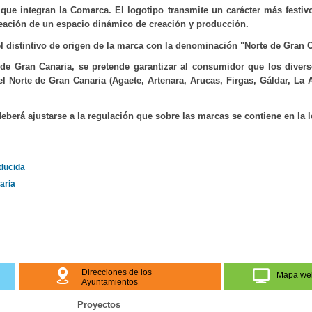
que integran la Comarca. El logotipo transmite un carácter más festivo,
 creación de un espacio dinámico de creación y producción.
l distintivo de origen de la marca con la denominación "Norte de Gran C
de Gran Canaria, se pretende garantizar al consumidor que los divers
orte de Gran Canaria (Agaete, Artenara, Arucas, Firgas, Gáldar, La 
deberá ajustarse a la regulación que sobre las marcas se contiene en la l
educida
aria
Direcciones de los
Mapa we
Ayuntamientos
Proyectos