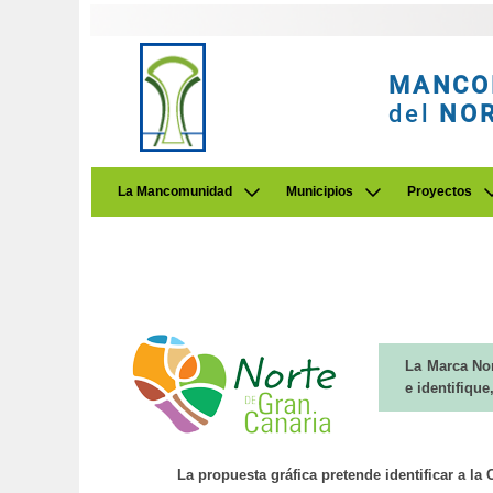
MANCO
del
NO
La Mancomunidad
Municipios
Proyectos
La Marca Nor
e identifique
La propuesta gráfica pretende identificar a l