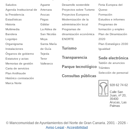
Saludos
Agaete
Desarrollo sostenible
Feria Europea del
Agenda Institucional de
Artenara
Proyectos sobre Turismo
Queso
la Presidencia
Arucas
Proyectos Europeos
Formación
Estadísticas
Firgas
Modernización de la
Estudios e informes
Historia
Gáldar
administración local
Programas de
Multimedia
La Aldea de
Programas de
formación y empleo
Bandera
San Nicolás
dinamización económica
Plan de Dinamización
Logotipo
Moya
ENORTE
2020
Organigrama
Santa María
Plan Estratégico 2030
Turismo
Instalaciones
de Guía
Igualdad
Órganos de gobierno
Tejeda
Transparencia
Sede electrónica
Estatutos y actas
Teror
Tablón de anuncios
Memorias de gestión
Valleseco
Parque tecnológico
Trámites
Carta de servicios
Selección de personal
Plan Antifraude
Consultas públicas
Histórico contratación
Marca Norte
928 62 74 62
Calle San
Juan, nº 20,
35400
Arucas, Las
Palmas
© Mancomunidad de Ayuntamientos del Norte de Gran Canaria. 2001 - 2026 -
Aviso Legal
-
Accesibilidad