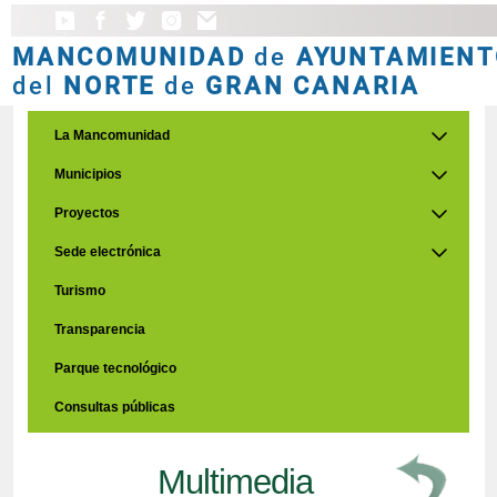
MANCOMUNIDAD
de
AYUNTAMIENT
del
NORTE
de
GRAN CANARIA
La Mancomunidad
Municipios
Proyectos
Sede electrónica
Turismo
Transparencia
Parque tecnológico
Consultas públicas
Multimedia