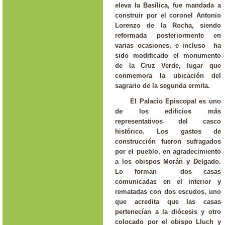
eleva la Basílica, fue mandada a
construir por el coronel Antonio
Lorenzo de la Rocha, siendo
reformada posteriormente en
varias ocasiones, e incluso ha
sido modificado el monumento
de la Cruz Verde, lugar que
conmemora la ubicación del
sagrario de la segunda ermita.
El Palacio Episcopal es
uno
de los edificios más
representativos del casco
histórico. Los gastos de
construcción fueron sufragados
por el pueblo, en agradecimiento
a los obispos Morán y Delgado.
Lo forman dos casas
comunicadas en el interior y
rematadas con dos escudos, uno
que acredita que las casas
pertenecían a la diócesis y otro
colocado por el obispo Lluch y