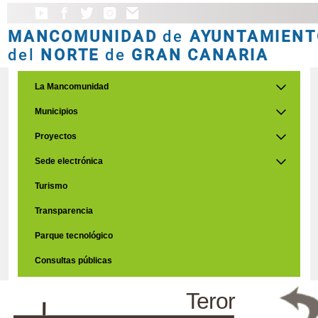
MANCOMUNIDAD
de
AYUNTAMIENT
del
NORTE
de
GRAN CANARIA
La Mancomunidad
Municipios
Proyectos
Sede electrónica
Turismo
Transparencia
Parque tecnológico
Consultas públicas
Teror