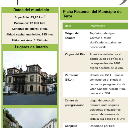
Datos del municipio
Ficha Resumen del Municipio de
Teror
2
Superficie: 25,70 km.
Población: 12.830 hab.
Dato
Información
Longitud del litoral: 0 km.
Origen del
Topónimo aborigen
Altitud capital municipio: 745 mts.
nombre
Therore
o
Terori
;
Altitud máxima: 1.254 mts.
significado actualmente
Lugares de interés
desconocido
Virgen del Pino
Aparición visitada por el
obispo Juan de Frías el 8
de septiembre de 1481;
origen histórico de la villa
Parroquia
Creada en 1514; Teror se
(1514)
convierte en el principal
centro de peregrinación de
Gran Canaria; Alcalde Real
desde el s. XVI
Centro de
Lugar de protección
peregrinación
histórica ante sequías,
epidemias e invasiones;
destino de romeros de
toda la isla desde el s. XVI
Conjunto
Declarado por Real