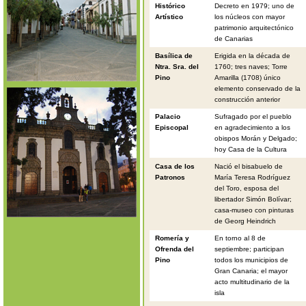
Histórico
Decreto en 1979; uno de
Artístico
los núcleos con mayor
patrimonio arquitectónico
de Canarias
Basílica de
Erigida en la década de
Ntra. Sra. del
1760; tres naves; Torre
Pino
Amarilla (1708) único
elemento conservado de la
construcción anterior
Palacio
Sufragado por el pueblo
Episcopal
en agradecimiento a los
obispos Morán y Delgado;
hoy Casa de la Cultura
Casa de los
Nació el bisabuelo de
Patronos
María Teresa Rodríguez
del Toro, esposa del
libertador Simón Bolívar;
casa-museo con pinturas
de Georg Heindrich
Romería y
En torno al 8 de
Ofrenda del
septiembre; participan
Pino
todos los municipios de
Gran Canaria; el mayor
acto multitudinario de la
isla