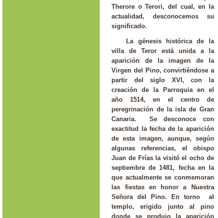
Therore o Terori, del cual, en la
actualidad, desconocemos su
significado.
La génesis histórica de la
villa de Teror está unida a la
aparición de la imagen de la
Virgen del Pino, convirtiéndose a
partir del siglo XVI, con la
creación de la Parroquia en el
año 1514, en el centro de
peregrinación de la isla de Gran
Canaria. Se desconoce con
exactitud la fecha de la aparición
de esta imagen, aunque, según
algunas referencias, el obispo
Juan de Frías la visitó el ocho de
septiembre de 1481, fecha en la
que actualmente se conmemoran
las fiestas en honor a Nuestra
Señora del Pino. En torno al
templo, erigido junto al pino
donde se produjo la aparición