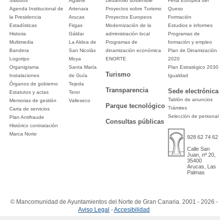
Saludos
Agaete
Desarrollo sostenible
Feria Europea del
Agenda Institucional de
Artenara
Proyectos sobre Turismo
Queso
la Presidencia
Arucas
Proyectos Europeos
Formación
Estadísticas
Firgas
Modernización de la
Estudios e informes
Historia
Gáldar
administración local
Programas de
Multimedia
La Aldea de
Programas de
formación y empleo
Bandera
San Nicolás
dinamización económica
Plan de Dinamización
Logotipo
Moya
ENORTE
2020
Organigrama
Santa María
Plan Estratégico 2030
Turismo
Instalaciones
de Guía
Igualdad
Órganos de gobierno
Tejeda
Transparencia
Sede electrónica
Estatutos y actas
Teror
Tablón de anuncios
Memorias de gestión
Valleseco
Parque tecnológico
Trámites
Carta de servicios
Selección de personal
Plan Antifraude
Consultas públicas
Histórico contratación
Marca Norte
928 62 74 62
Calle San
Juan, nº 20,
35400
Arucas, Las
Palmas
© Mancomunidad de Ayuntamientos del Norte de Gran Canaria. 2001 - 2026 -
Aviso Legal
-
Accesibilidad