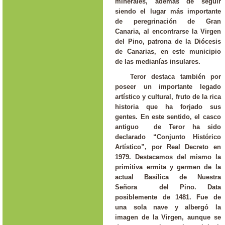
minerales, además de seguir
siendo el lugar más importante
de peregrinación de Gran
Canaria, al encontrarse la Virgen
del Pino, patrona de la Diócesis
de Canarias, en este municipio
de las medianías insulares.
Teror destaca también por
poseer un importante legado
artístico y cultural, fruto de la rica
historia que ha forjado sus
gentes. En este sentido, el casco
antiguo de Teror ha sido
declarado “Conjunto Histórico
Artístico”, por Real Decreto en
1979. Destacamos del mismo la
primitiva ermita y germen de la
actual Basílica de Nuestra
Señora del Pino. Data
posiblemente de 1481. Fue de
una sola nave y albergó la
imagen de la Virgen, aunque se