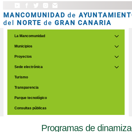
MANCOMUNIDAD
de
AYUNTAMIENT
del
NORTE
de
GRAN CANARIA
La Mancomunidad
Municipios
Proyectos
Sede electrónica
Turismo
Transparencia
Parque tecnológico
Consultas públicas
Programas de dinamiza