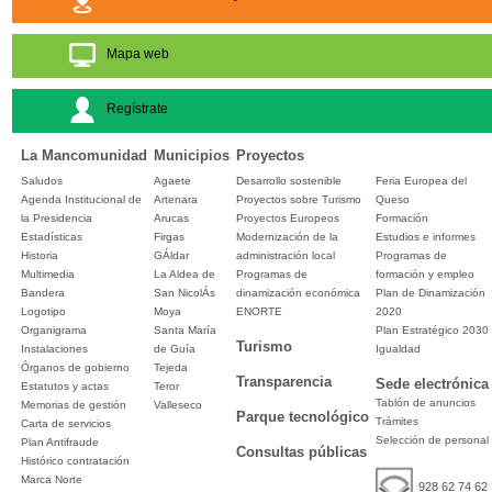
Mapa web
Regístrate
La Mancomunidad
Municipios
Proyectos
Saludos
Agaete
Desarrollo sostenible
Feria Europea del
Agenda Institucional de
Artenara
Proyectos sobre Turismo
Queso
la Presidencia
Arucas
Proyectos Europeos
Formación
Estadísticas
Firgas
Modernización de la
Estudios e informes
Historia
GÁldar
administración local
Programas de
Multimedia
La Aldea de
Programas de
formación y empleo
Bandera
San NicolÁs
dinamización económica
Plan de Dinamización
Logotipo
Moya
ENORTE
2020
Organigrama
Santa María
Plan Estratégico 2030
Turismo
Instalaciones
de Guía
Igualdad
Órganos de gobierno
Tejeda
Transparencia
Sede electrónica
Estatutos y actas
Teror
Tablón de anuncios
Memorias de gestión
Valleseco
Parque tecnológico
Trámites
Carta de servicios
Selección de personal
Plan Antifraude
Consultas públicas
Histórico contratación
Marca Norte
928 62 74 62