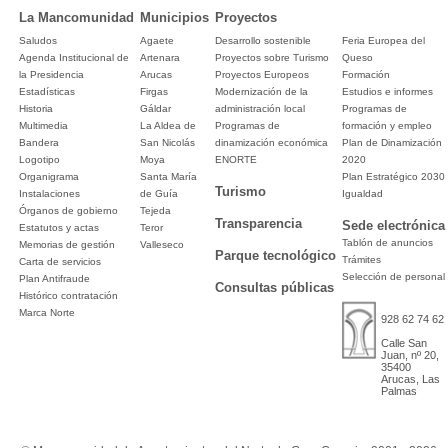
La Mancomunidad
Municipios
Proyectos
Saludos
Agaete
Desarrollo sostenible
Feria Europea del
Agenda Institucional de
Artenara
Proyectos sobre Turismo
Queso
la Presidencia
Arucas
Proyectos Europeos
Formación
Estadísticas
Firgas
Modernización de la
Estudios e informes
Historia
Gáldar
administración local
Programas de
Multimedia
La Aldea de
Programas de
formación y empleo
Bandera
San Nicolás
dinamización económica
Plan de Dinamización
Logotipo
Moya
ENORTE
2020
Organigrama
Santa María
Plan Estratégico 2030
Turismo
Instalaciones
de Guía
Igualdad
Órganos de gobierno
Tejeda
Transparencia
Sede electrónica
Estatutos y actas
Teror
Tablón de anuncios
Memorias de gestión
Valleseco
Parque tecnológico
Trámites
Carta de servicios
Selección de personal
Plan Antifraude
Consultas públicas
Histórico contratación
Marca Norte
928 62 74 62
Calle San
Juan, nº 20,
35400
Arucas, Las
Palmas