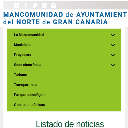
MANCOMUNIDAD
de
AYUNTAMIENT
del
NORTE
de
GRAN CANARIA
La Mancomunidad
Municipios
Proyectos
Sede electrónica
Turismo
Transparencia
Parque tecnológico
Consultas públicas
Listado de noticias