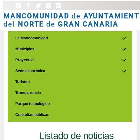
MANCOMUNIDAD
de
AYUNTAMIENT
del
NORTE
de
GRAN CANARIA
La Mancomunidad
Municipios
Proyectos
Sede electrónica
Turismo
Transparencia
Parque tecnológico
Consultas públicas
Listado de noticias