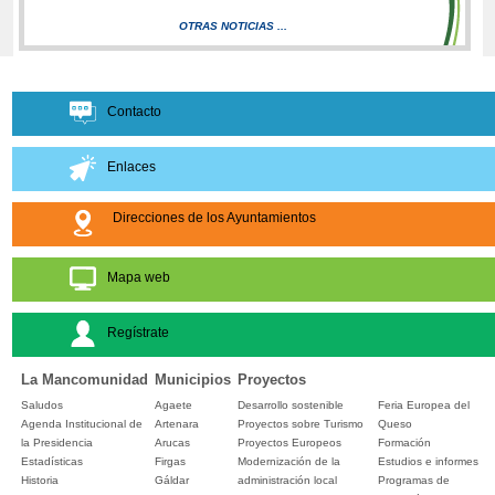
OTRAS NOTICIAS ...
Contacto
Enlaces
Direcciones de los Ayuntamientos
Mapa web
Regístrate
La Mancomunidad
Municipios
Proyectos
Saludos
Agaete
Desarrollo sostenible
Feria Europea del
Agenda Institucional de
Artenara
Proyectos sobre Turismo
Queso
la Presidencia
Arucas
Proyectos Europeos
Formación
Estadísticas
Firgas
Modernización de la
Estudios e informes
Historia
Gáldar
administración local
Programas de