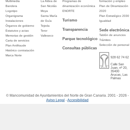
Multimedia
La Aldea de
Programas de
formación y empleo
Bandera
San Nicolás
dinamización económica
Plan de Dinamización
Logotipo
Moya
ENORTE
2020
Organigrama
Santa María
Plan Estratégico 2030
Turismo
Instalaciones
de Guía
Igualdad
Órganos de gobierno
Tejeda
Transparencia
Sede electrónica
Estatutos y actas
Teror
Tablón de anuncios
Memorias de gestión
Valleseco
Parque tecnológico
Trámites
Carta de servicios
Selección de personal
Plan Antifraude
Consultas públicas
Histórico contratación
Marca Norte
928 62 74 62
Calle San
Juan, nº 20,
35400
Arucas, Las
Palmas
© Mancomunidad de Ayuntamientos del Norte de Gran Canaria. 2001 - 2026 -
Aviso Legal
-
Accesibilidad