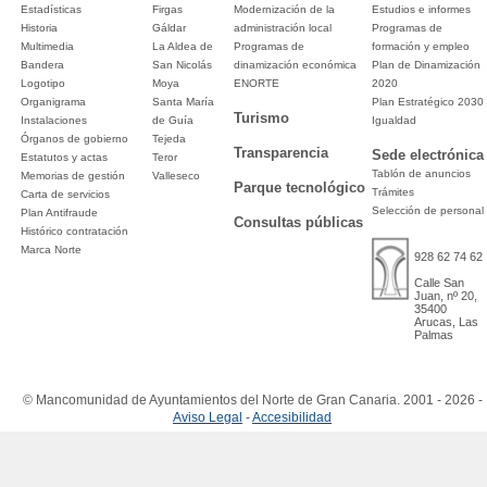
Estadísticas
Firgas
Modernización de la
Estudios e informes
Historia
Gáldar
administración local
Programas de
Multimedia
La Aldea de
Programas de
formación y empleo
Bandera
San Nicolás
dinamización económica
Plan de Dinamización
Logotipo
Moya
ENORTE
2020
Organigrama
Santa María
Plan Estratégico 2030
Turismo
Instalaciones
de Guía
Igualdad
Órganos de gobierno
Tejeda
Transparencia
Sede electrónica
Estatutos y actas
Teror
Tablón de anuncios
Memorias de gestión
Valleseco
Parque tecnológico
Trámites
Carta de servicios
Selección de personal
Plan Antifraude
Consultas públicas
Histórico contratación
Marca Norte
928 62 74 62
Calle San
Juan, nº 20,
35400
Arucas, Las
Palmas
© Mancomunidad de Ayuntamientos del Norte de Gran Canaria. 2001 - 2026 -
Aviso Legal
-
Accesibilidad