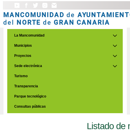
MANCOMUNIDAD
de
AYUNTAMIENT
del
NORTE
de
GRAN CANARIA
La Mancomunidad
Municipios
Proyectos
Sede electrónica
Turismo
Transparencia
Parque tecnológico
Consultas públicas
Listado de 