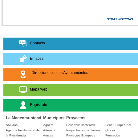
OTRAS NOTICIAS ...
Contacto
Enlaces
Direcciones de los Ayuntamientos
Mapa web
Regístrate
La Mancomunidad
Municipios
Proyectos
Saludos
Agaete
Desarrollo sostenible
Feria Europea del
Agenda Institucional de
Artenara
Proyectos sobre Turismo
Queso
la Presidencia
Arucas
Proyectos Europeos
Formación