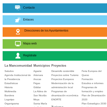
Contacto
Enlaces
Direcciones de los Ayuntamientos
Mapa web
Regístrate
La Mancomunidad
Municipios
Proyectos
Saludos
Agaete
Desarrollo sostenible
Feria Europea del
Agenda Institucional de
Artenara
Proyectos sobre Turismo
Queso
la Presidencia
Arucas
Proyectos Europeos
Formación
Estadísticas
Firgas
Modernización de la
Estudios e informes
Historia
Gáldar
administración local
Programas de
Multimedia
La Aldea de
Programas de
formación y empleo
Bandera
San Nicolás
dinamización económica
Plan de Dinamización
Logotipo
Moya
ENORTE
2020
Organigrama
Santa María
Plan Estratégico 2030