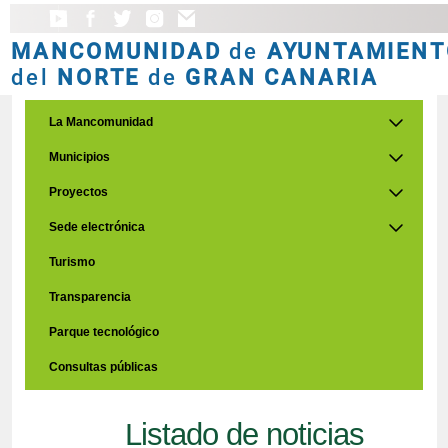
MANCOMUNIDAD
de
AYUNTAMIENT
del
NORTE
de
GRAN CANARIA
La Mancomunidad
Municipios
Proyectos
Sede electrónica
Turismo
Transparencia
Parque tecnológico
Consultas públicas
Listado de noticias