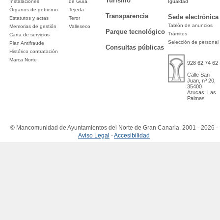
Turismo
Instalaciones
de Guía
Igualdad
Órganos de gobierno
Tejeda
Transparencia
Sede electrónica
Estatutos y actas
Teror
Tablón de anuncios
Memorias de gestión
Valleseco
Parque tecnológico
Trámites
Carta de servicios
Selección de personal
Plan Antifraude
Consultas públicas
Histórico contratación
Marca Norte
928 62 74 62
Calle San
Juan, nº 20,
35400
Arucas, Las
Palmas
© Mancomunidad de Ayuntamientos del Norte de Gran Canaria. 2001 - 2026 -
Aviso Legal
-
Accesibilidad