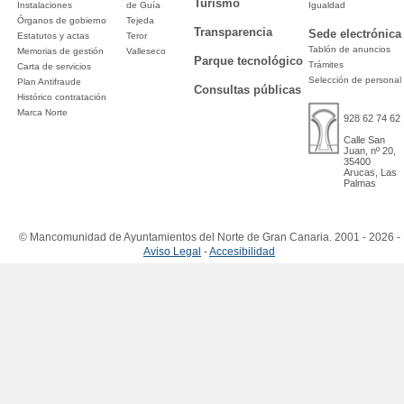
Turismo
Instalaciones
de Guía
Igualdad
Órganos de gobierno
Tejeda
Transparencia
Sede electrónica
Estatutos y actas
Teror
Tablón de anuncios
Memorias de gestión
Valleseco
Parque tecnológico
Trámites
Carta de servicios
Selección de personal
Plan Antifraude
Consultas públicas
Histórico contratación
Marca Norte
928 62 74 62
Calle San
Juan, nº 20,
35400
Arucas, Las
Palmas
© Mancomunidad de Ayuntamientos del Norte de Gran Canaria. 2001 - 2026 -
Aviso Legal
-
Accesibilidad