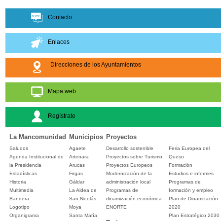
Contacto
Enlaces
Direcciones de los Ayuntamientos
Mapa web
Regístrate
La Mancomunidad
Municipios
Proyectos
Saludos
Agaete
Desarrollo sostenible
Feria Europea del
Agenda Institucional de
Artenara
Proyectos sobre Turismo
Queso
la Presidencia
Arucas
Proyectos Europeos
Formación
Estadísticas
Firgas
Modernización de la
Estudios e informes
Historia
Gáldar
administración local
Programas de
Multimedia
La Aldea de
Programas de
formación y empleo
Bandera
San Nicolás
dinamización económica
Plan de Dinamización
Logotipo
Moya
ENORTE
2020
Organigrama
Santa María
Plan Estratégico 2030