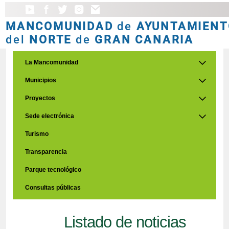
MANCOMUNIDAD
de
AYUNTAMIENT
del
NORTE
de
GRAN CANARIA
La Mancomunidad
Municipios
Proyectos
Sede electrónica
Turismo
Transparencia
Parque tecnológico
Consultas públicas
Listado de noticias