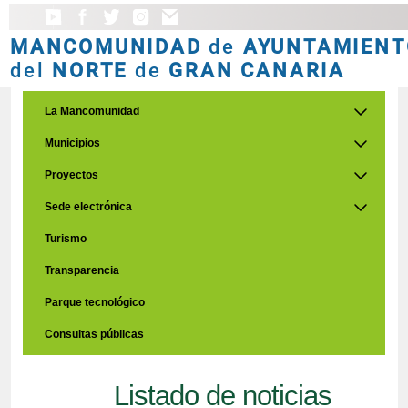
MANCOMUNIDAD
de
AYUNTAMIENT
del
NORTE
de
GRAN CANARIA
La Mancomunidad
Municipios
Proyectos
Sede electrónica
Turismo
Transparencia
Parque tecnológico
Consultas públicas
Listado de noticias