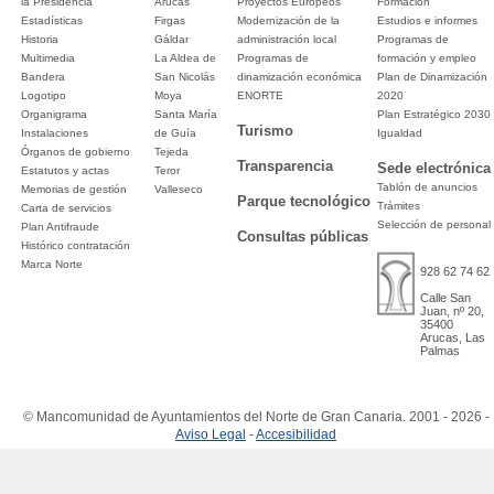
la Presidencia
Arucas
Proyectos Europeos
Formación
Estadísticas
Firgas
Modernización de la
Estudios e informes
Historia
Gáldar
administración local
Programas de
Multimedia
La Aldea de
Programas de
formación y empleo
Bandera
San Nicolás
dinamización económica
Plan de Dinamización
Logotipo
Moya
ENORTE
2020
Organigrama
Santa María
Plan Estratégico 2030
Turismo
Instalaciones
de Guía
Igualdad
Órganos de gobierno
Tejeda
Transparencia
Sede electrónica
Estatutos y actas
Teror
Tablón de anuncios
Memorias de gestión
Valleseco
Parque tecnológico
Trámites
Carta de servicios
Selección de personal
Plan Antifraude
Consultas públicas
Histórico contratación
Marca Norte
928 62 74 62
Calle San
Juan, nº 20,
35400
Arucas, Las
Palmas
© Mancomunidad de Ayuntamientos del Norte de Gran Canaria. 2001 - 2026 -
Aviso Legal
-
Accesibilidad