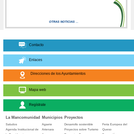
OTRAS NOTICIAS ...
Contacto
Enlaces
Direcciones de los Ayuntamientos
Mapa web
Regístrate
La Mancomunidad
Municipios
Proyectos
Saludos
Agaete
Desarrollo sostenible
Feria Europea del
Agenda Institucional de
Artenara
Proyectos sobre Turismo
Queso