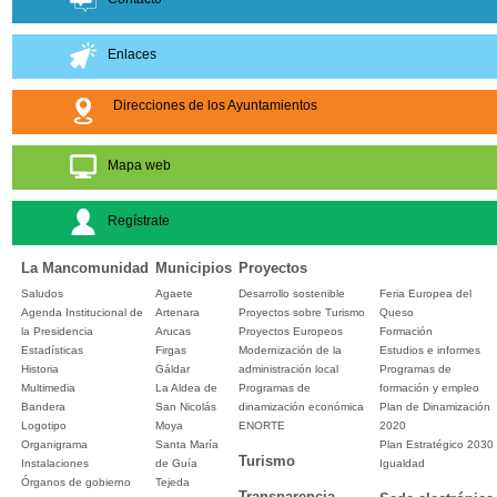
Enlaces
Direcciones de los Ayuntamientos
Mapa web
Regístrate
La Mancomunidad
Municipios
Proyectos
Saludos
Agaete
Desarrollo sostenible
Feria Europea del
Agenda Institucional de
Artenara
Proyectos sobre Turismo
Queso
la Presidencia
Arucas
Proyectos Europeos
Formación
Estadísticas
Firgas
Modernización de la
Estudios e informes
Historia
Gáldar
administración local
Programas de
Multimedia
La Aldea de
Programas de
formación y empleo
Bandera
San Nicolás
dinamización económica
Plan de Dinamización
Logotipo
Moya
ENORTE
2020
Organigrama
Santa María
Plan Estratégico 2030
Turismo
Instalaciones
de Guía
Igualdad
Órganos de gobierno
Tejeda
Transparencia