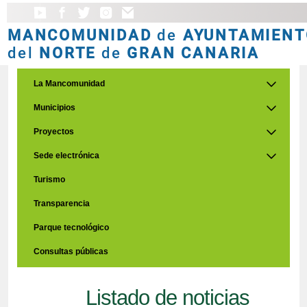
MANCOMUNIDAD
de
AYUNTAMIENT
del
NORTE
de
GRAN CANARIA
La Mancomunidad
Municipios
Proyectos
Sede electrónica
Turismo
Transparencia
Parque tecnológico
Consultas públicas
Listado de noticias