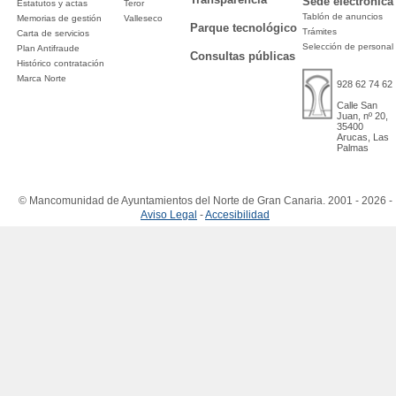
Sede electrónica
Estatutos y actas
Teror
Tablón de anuncios
Memorias de gestión
Valleseco
Parque tecnológico
Trámites
Carta de servicios
Selección de personal
Plan Antifraude
Consultas públicas
Histórico contratación
Marca Norte
928 62 74 62
Calle San
Juan, nº 20,
35400
Arucas, Las
Palmas
© Mancomunidad de Ayuntamientos del Norte de Gran Canaria. 2001 - 2026 -
Aviso Legal
-
Accesibilidad