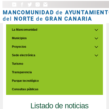
MANCOMUNIDAD
de
AYUNTAMIENT
del
NORTE
de
GRAN CANARIA
La Mancomunidad
Municipios
Proyectos
Sede electrónica
Turismo
Transparencia
Parque tecnológico
Consultas públicas
Listado de noticias