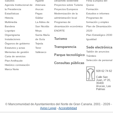
Saludos
Agaete
Desarrollo sostenible
Feria Europea del
Agenda Institucional de
Artenara
Proyectos sobre Turismo
Queso
la Presidencia
Arucas
Proyectos Europeos
Formación
Estadísticas
Firgas
Modernización de la
Estudios e informes
Historia
Gáldar
administración local
Programas de
Multimedia
La Aldea de
Programas de
formación y empleo
Bandera
San Nicolás
dinamización económica
Plan de Dinamización
Logotipo
Moya
ENORTE
2020
Organigrama
Santa María
Plan Estratégico 2030
Turismo
Instalaciones
de Guía
Igualdad
Órganos de gobierno
Tejeda
Transparencia
Sede electrónica
Estatutos y actas
Teror
Tablón de anuncios
Memorias de gestión
Valleseco
Parque tecnológico
Trámites
Carta de servicios
Selección de personal
Plan Antifraude
Consultas públicas
Histórico contratación
Marca Norte
928 62 74 62
Calle San
Juan, nº 20,
35400
Arucas, Las
Palmas
© Mancomunidad de Ayuntamientos del Norte de Gran Canaria. 2001 - 2026 -
Aviso Legal
-
Accesibilidad