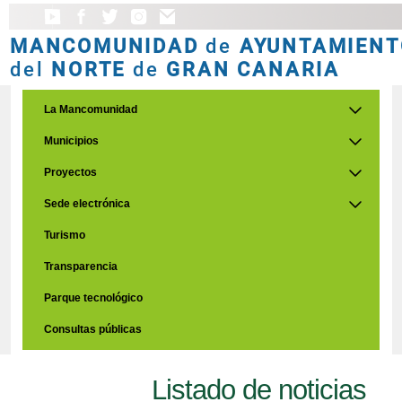
MANCOMUNIDAD
de
AYUNTAMIENT
del
NORTE
de
GRAN CANARIA
La Mancomunidad
Municipios
Proyectos
Sede electrónica
Turismo
Transparencia
Parque tecnológico
Consultas públicas
Listado de noticias