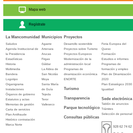
Mapa web
Regístrate
La Mancomunidad
Municipios
Proyectos
Saludos
Agaete
Desarrollo sostenible
Feria Europea del
Agenda Institucional de
Artenara
Proyectos sobre Turismo
Queso
la Presidencia
Arucas
Proyectos Europeos
Formación
Estadísticas
Firgas
Modernización de la
Estudios e informes
Historia
Gáldar
administración local
Programas de
Multimedia
La Aldea de
Programas de
formación y empleo
Bandera
San Nicolás
dinamización económica
Plan de Dinamización
Logotipo
Moya
ENORTE
2020
Organigrama
Santa María
Plan Estratégico 2030
Turismo
Instalaciones
de Guía
Igualdad
Órganos de gobierno
Tejeda
Transparencia
Sede electrónica
Estatutos y actas
Teror
Tablón de anuncios
Memorias de gestión
Valleseco
Parque tecnológico
Trámites
Carta de servicios
Selección de personal
Plan Antifraude
Consultas públicas
Histórico contratación
Marca Norte
928 62 74 62