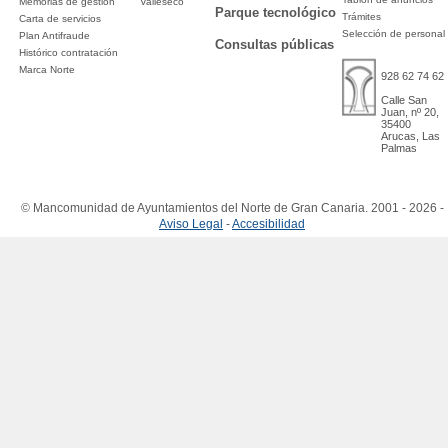
Memorias de gestión
Valleseco
Parque tecnológico
Trámites
Carta de servicios
Selección de personal
Plan Antifraude
Consultas públicas
Histórico contratación
Marca Norte
928 62 74 62
Calle San
Juan, nº 20,
35400
Arucas, Las
Palmas
© Mancomunidad de Ayuntamientos del Norte de Gran Canaria. 2001 - 2026 -
Aviso Legal
-
Accesibilidad