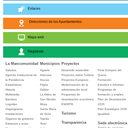
Enlaces
Direcciones de los Ayuntamientos
Mapa web
Regístrate
La Mancomunidad
Municipios
Proyectos
Saludos
Agaete
Desarrollo sostenible
Feria Europea del
Agenda Institucional de
Artenara
Proyectos sobre Turismo
Queso
la Presidencia
Arucas
Proyectos Europeos
Formación
Estadísticas
Firgas
Modernización de la
Estudios e informes
Historia
Gáldar
administración local
Programas de
Multimedia
La Aldea de
Programas de
formación y empleo
Bandera
San Nicolás
dinamización económica
Plan de Dinamización
Logotipo
Moya
ENORTE
2020
Organigrama
Santa María
Plan Estratégico 2030
Turismo
Instalaciones
de Guía
Igualdad
Órganos de gobierno
Tejeda
Transparencia
Sede electrónica
Estatutos y actas
Teror
Tablón de anuncios