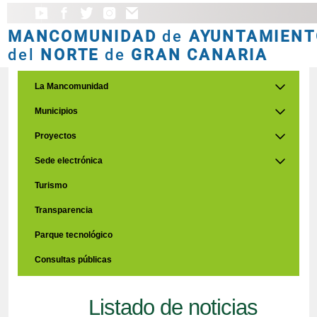
MANCOMUNIDAD
de
AYUNTAMIENT
del
NORTE
de
GRAN CANARIA
La Mancomunidad
Municipios
Proyectos
Sede electrónica
Turismo
Transparencia
Parque tecnológico
Consultas públicas
Listado de noticias