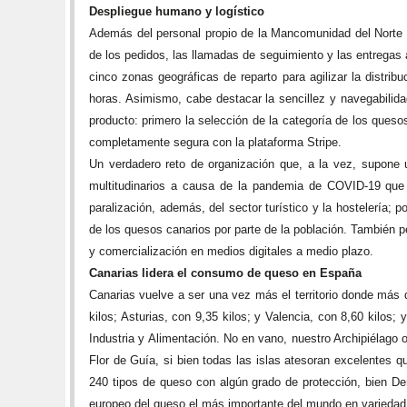
Despliegue humano y logístico
Además del personal propio de la Mancomunidad del Norte d
de los pedidos, las llamadas de seguimiento y las entregas a
cinco zonas geográficas de reparto para agilizar la distrib
horas. Asimismo, cabe destacar la sencillez y navegabilid
producto: primero la selección de la categoría de los queso
completamente segura con la plataforma Stripe.
Un verdadero reto de organización que, a la vez, supone un
multitudinarios a causa de la pandemia de COVID-19 que t
paralización, además, del sector turístico y la hostelería; 
de los quesos canarios por parte de la población. También p
y comercialización en medios digitales a medio plazo.
Canarias lidera el consumo de queso en España
Canarias vuelve a ser una vez más el territorio donde más
kilos; Asturias, con 9,35 kilos; y Valencia, con 8,60 kilos;
Industria y Alimentación. No en vano, nuestro Archipiélago
Flor de Guía, si bien todas las islas atesoran excelentes
240 tipos de queso con algún grado de protección, bien De
europeo del queso el más importante del mundo en variedad