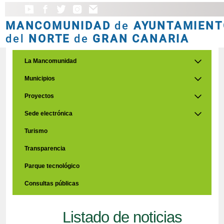
MANCOMUNIDAD
de
AYUNTAMIENT
del
NORTE
de
GRAN CANARIA
La Mancomunidad
Municipios
Proyectos
Sede electrónica
Turismo
Transparencia
Parque tecnológico
Consultas públicas
Listado de noticias