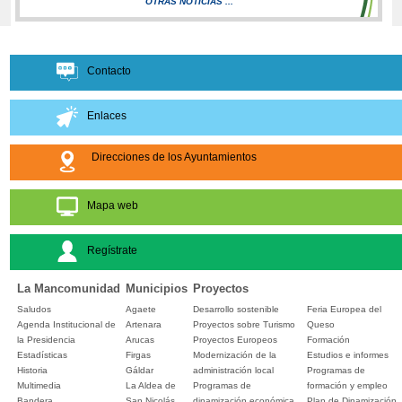
OTRAS NOTICIAS ...
Contacto
Enlaces
Direcciones de los Ayuntamientos
Mapa web
Regístrate
La Mancomunidad
Municipios
Proyectos
Saludos
Agaete
Desarrollo sostenible
Feria Europea del
Agenda Institucional de
Artenara
Proyectos sobre Turismo
Queso
la Presidencia
Arucas
Proyectos Europeos
Formación
Estadísticas
Firgas
Modernización de la
Estudios e informes
Historia
Gáldar
administración local
Programas de
Multimedia
La Aldea de
Programas de
formación y empleo
Bandera
San Nicolás
dinamización económica
Plan de Dinamización