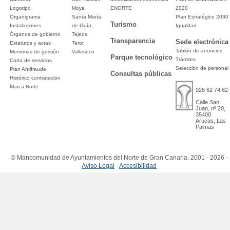
Logotipo
Moya
ENORTE
2020
Organigrama
Santa María
Plan Estratégico 2030
Turismo
Instalaciones
de Guía
Igualdad
Órganos de gobierno
Tejeda
Transparencia
Sede electrónica
Estatutos y actas
Teror
Tablón de anuncios
Memorias de gestión
Valleseco
Parque tecnológico
Trámites
Carta de servicios
Selección de personal
Plan Antifraude
Consultas públicas
Histórico contratación
Marca Norte
928 62 74 62
Calle San
Juan, nº 20,
35400
Arucas, Las
Palmas
© Mancomunidad de Ayuntamientos del Norte de Gran Canaria. 2001 - 2026 -
Aviso Legal
-
Accesibilidad