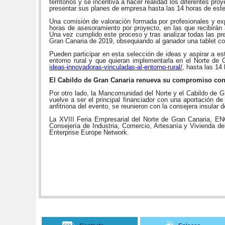
territorios y se incentiva a hacer realidad los diferentes 
presentar sus planes de empresa hasta las 14 horas de este
Una comisión de valoración formada por profesionales y ex
horas de asesoramiento por proyecto, en las que recibirán 
Una vez cumplido este proceso y tras analizar todas las p
Gran Canaria de 2019, obsequiando al ganador una tablet co
Pueden participar en esta selección de ideas y aspirar a e
entorno rural y que quieran implementarla en el Norte de
ideas-innovadoras-vinculadas-al-entorno-rural/
, hasta las 14
El Cabildo de Gran Canaria renueva su compromiso c
Por otro lado, la Mancomunidad del Norte y el Cabildo de G
vuelve a ser el principal financiador con una aportación de
anfitriona del evento, se reunieron con la consejera insular
La XVIII Feria Empresarial del Norte de Gran Canaria, E
Consejería de Industria, Comercio, Artesanía y Vivienda d
Enterprise Europe Network.