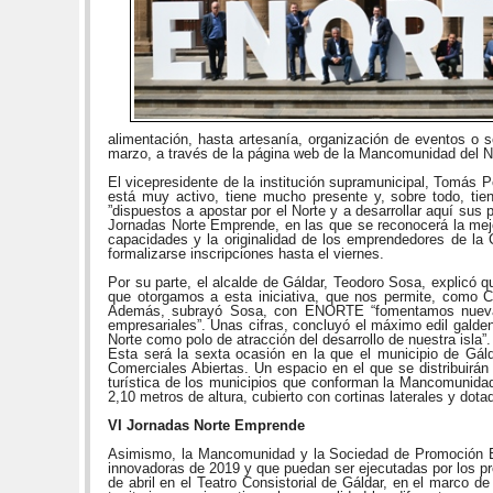
alimentación, hasta artesanía, organización de eventos o se
marzo, a través de la página web de la Mancomunidad del 
El vicepresidente de la institución supramunicipal, Tomás P
está muy activo, tiene mucho presente y, sobre todo, t
”dispuestos a apostar por el Norte y a desarrollar aquí sus 
Jornadas Norte Emprende, en las que se reconocerá la mejor 
capacidades y la originalidad de los emprendedores de la 
formalizarse inscripciones hasta el viernes.
Por su parte, el alcalde de Gáldar, Teodoro Sosa, explicó 
que otorgamos a esta iniciativa, que nos permite, como 
Además, subrayó Sosa, con ENORTE “fomentamos nuevas e
empresariales”. Unas cifras, concluyó el máximo edil galde
Norte como polo de atracción del desarrollo de nuestra isla”.
Esta será la sexta ocasión en la que el municipio de Gál
Comerciales Abiertas. Un espacio en el que se distribuirán
turística de los municipios que conforman la Mancomunidad
2,10 metros de altura, cubierto con cortinas laterales y dot
VI Jornadas Norte Emprende
Asimismo, la Mancomunidad y la Sociedad de Promoción Eco
innovadoras de 2019 y que puedan ser ejecutadas por los p
de abril en el Teatro Consistorial de Gáldar, en el marco 