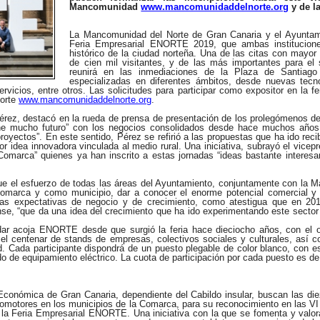
Mancomunidad
www.mancomunidaddelnorte.org
y de 
La Mancomunidad del Norte de Gran Canaria y el Ayuntamie
Feria Empresarial ENORTE 2019, que ambas instituciones
histórico de la ciudad norteña. Una de las citas con mayor 
de cien mil visitantes, y de las más importantes para el
reunirá en las inmediaciones de la Plaza de Santia
especializadas en diferentes ámbitos, desde nuevas tecno
rvicios, entre otros. Las solicitudes para participar como expositor en la 
Norte
www.mancomunidaddelnorte.org
.
érez, destacó en la rueda de prensa de presentación de los prolegómenos de 
iene mucho futuro” con los negocios consolidados desde hace muchos año
proyectos”. En este sentido, Pérez se refirió a las propuestas que ha ido rec
idea innovadora vinculada al medio rural. Una iniciativa, subrayó el vicepre
Comarca” quienes ya han inscrito a estas jornadas “ideas bastante interesa
que el esfuerzo de todas las áreas del Ayuntamiento, conjuntamente con la Ma
Comarca y como municipio, dar a conocer el enorme potencial comercial y 
xpectativas de negocio y de crecimiento, como atestigua que en 2018
nse, “que da una idea del crecimiento que ha ido experimentando este secto
dar acoja ENORTE desde que surgió la feria hace dieciocho años, con el o
 el centenar de stands de empresas, colectivos sociales y culturales, así c
. Cada participante dispondrá de un puesto plegable de color blanco, con e
ado de equipamiento eléctrico. La cuota de participación por cada puesto es de
nómica de Gran Canaria, dependiente del Cabildo insular, buscan las diez
romotores en los municipios de la Comarca, para su reconocimiento en las V
de la Feria Empresarial ENORTE. Una iniciativa con la que se fomenta y valo