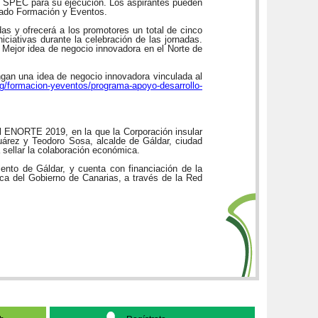
 la SPEC para su ejecución. Los aspirantes pueden
rtado Formación y Eventos.
as y ofrecerá a los promotores un total de cinco
ciativas durante la celebración de las jornadas.
 Mejor idea de negocio innovadora en el Norte de
ngan una idea de negocio innovadora vinculada al
/formacion-yeventos/programa-apoyo-desarrollo-
al ENORTE 2019, en la que la Corporación insular
 Suárez y Teodoro Sosa, alcalde de Gáldar, ciudad
a sellar la colaboración económica.
nto de Gáldar, y cuenta con financiación de la
ca del Gobierno de Canarias, a través de la Red