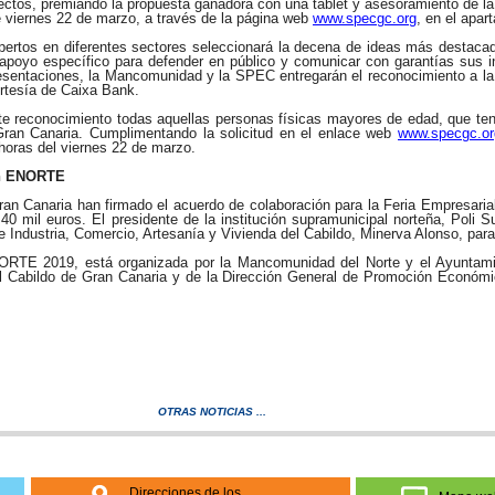
proyectos, premiando la propuesta ganadora con una tablet y asesoramiento de
 viernes 22 de marzo, a través de la página web
www.specgc.org
, en el apa
pertos en diferentes sectores seleccionará la decena de ideas más destacad
apoyo específico para defender en público y comunicar con garantías sus ini
resentaciones, la Mancomunidad y la SPEC entregarán el reconocimiento a la
rtesía de Caixa Bank.
ste reconocimiento todas aquellas personas físicas mayores de edad, que te
 Gran Canaria. Cumplimentando la solicitud en el enlace web
www.specgc.org
 horas del viernes 22 de marzo.
on ENORTE
ran Canaria han firmado el acuerdo de colaboración para la Feria Empresari
 40 mil euros. El presidente de la institución supramunicipal norteña, Poli
 de Industria, Comercio, Artesanía y Vivienda del Cabildo, Minerva Alonso, par
NORTE 2019, está organizada por la Mancomunidad del Norte y el Ayuntamie
el Cabildo de Gran Canaria y de la Dirección General de Promoción Económi
OTRAS NOTICIAS ...
Direcciones de los