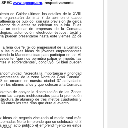
la SPEC
www.specgc.org
, respectivamente
nto de Gáldar ultiman los detalles de la XVIII
 organizarán del 5 al 7 de abril en el casco
afluencia de público, con una previsión de cerca
 sector de cuantas se celebran en la isla. Pues
go a un centenar de empresas de la Comarca
logías, automoción, electrodomésticos, textil y
feria pueden presentarse hasta este viernes 22 de
la feria que “el tejido empresarial de la Comarca
s y las nuevas ideas de jóvenes emprendedores
ibiendo la Mancomunidad para participar en las VI
sidente, “que nos permitirá palpar el ímpetu, las
ntes y sorprendentes”, concluyó. Si bien pueden
ncomunidad, “acredita la importancia y prioridad
empresarial de la zona Norte de Gran Canaria”.
 se crearon en nuestra ciudad 37 actividades
r en los últimos años y que colocan a la Comarca
bjetivo de apoyar la dinamización de las Zonas
omo las carpas institucionales para la promoción
structura de aluminio de tres metros cuadrados y
 60 euros los tres días que dura el evento.
 ideas de negocio vinculado al medio rural más
I Jornadas Norte Emprende que se celebrarán el 2
ra en un acto público el emprendimiento en estos