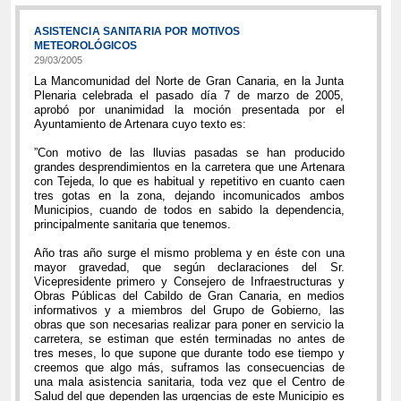
ASISTENCIA SANITARIA POR MOTIVOS
METEOROLÓGICOS
29/03/2005
La Mancomunidad del Norte de Gran Canaria, en la Junta
Plenaria celebrada el pasado día 7 de marzo de 2005,
aprobó por unanimidad la moción presentada por el
Ayuntamiento de Artenara cuyo texto es:
”Con motivo de las lluvias pasadas se han producido
grandes desprendimientos en la carretera que une Artenara
con Tejeda, lo que es habitual y repetitivo en cuanto caen
tres gotas en la zona, dejando incomunicados ambos
Municipios, cuando de todos en sabido la dependencia,
principalmente sanitaria que tenemos.
Año tras año surge el mismo problema y en éste con una
mayor gravedad, que según declaraciones del Sr.
Vicepresidente primero y Consejero de Infraestructuras y
Obras Públicas del Cabildo de Gran Canaria, en medios
informativos y a miembros del Grupo de Gobierno, las
obras que son necesarias realizar para poner en servicio la
carretera, se estiman que estén terminadas no antes de
tres meses, lo que supone que durante todo ese tiempo y
creemos que algo más, suframos las consecuencias de
una mala asistencia sanitaria, toda vez que el Centro de
Salud del que dependen las urgencias de este Municipio es