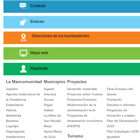
Contacto
Enlaces
Direcciones de los Ayuntamientos
Mapa web
Regístrate
La Mancomunidad
Municipios
Proyectos
Saludos
Agaete
Desarrollo sostenible
Feria Europea del
Agenda Institucional de
Artenara
Proyectos sobre Turismo
Queso
la Presidencia
Arucas
Proyectos Europeos
Formación
Estadísticas
Firgas
Modernización de la
Estudios e informes
Historia
Gáldar
administración local
Programas de
Multimedia
La Aldea de
Programas de
formación y empleo
Bandera
San Nicolás
dinamización económica
Plan de Dinamización
Logotipo
Moya
ENORTE
2020
Organigrama
Santa María
Plan Estratégico 2030
Turismo
Instalaciones
de Guía
Igualdad