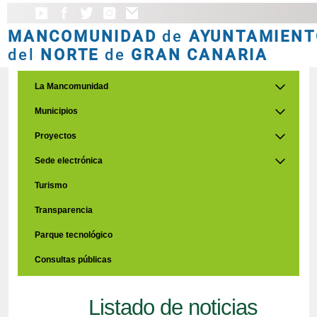
MANCOMUNIDAD
de
AYUNTAMIENT
del
NORTE
de
GRAN CANARIA
La Mancomunidad
Municipios
Proyectos
Sede electrónica
Turismo
Transparencia
Parque tecnológico
Consultas públicas
Listado de noticias