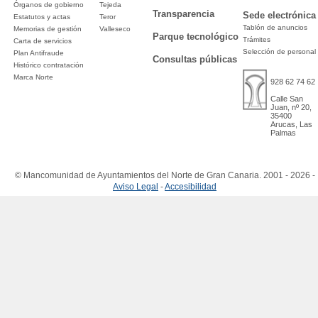
Órganos de gobierno
Tejeda
Transparencia
Sede electrónica
Estatutos y actas
Teror
Tablón de anuncios
Memorias de gestión
Valleseco
Parque tecnológico
Trámites
Carta de servicios
Selección de personal
Plan Antifraude
Consultas públicas
Histórico contratación
Marca Norte
928 62 74 62
Calle San
Juan, nº 20,
35400
Arucas, Las
Palmas
© Mancomunidad de Ayuntamientos del Norte de Gran Canaria. 2001 - 2026 -
Aviso Legal
-
Accesibilidad