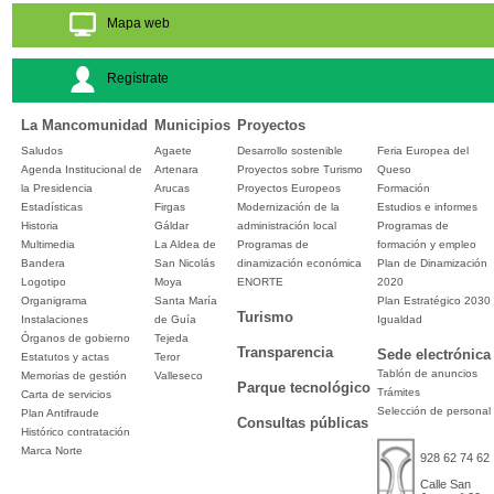
Mapa web
Regístrate
La Mancomunidad
Municipios
Proyectos
Saludos
Agaete
Desarrollo sostenible
Feria Europea del
Agenda Institucional de
Artenara
Proyectos sobre Turismo
Queso
la Presidencia
Arucas
Proyectos Europeos
Formación
Estadísticas
Firgas
Modernización de la
Estudios e informes
Historia
Gáldar
administración local
Programas de
Multimedia
La Aldea de
Programas de
formación y empleo
Bandera
San Nicolás
dinamización económica
Plan de Dinamización
Logotipo
Moya
ENORTE
2020
Organigrama
Santa María
Plan Estratégico 2030
Turismo
Instalaciones
de Guía
Igualdad
Órganos de gobierno
Tejeda
Transparencia
Sede electrónica
Estatutos y actas
Teror
Tablón de anuncios
Memorias de gestión
Valleseco
Parque tecnológico
Trámites
Carta de servicios
Selección de personal
Plan Antifraude
Consultas públicas
Histórico contratación
Marca Norte
928 62 74 62
Calle San