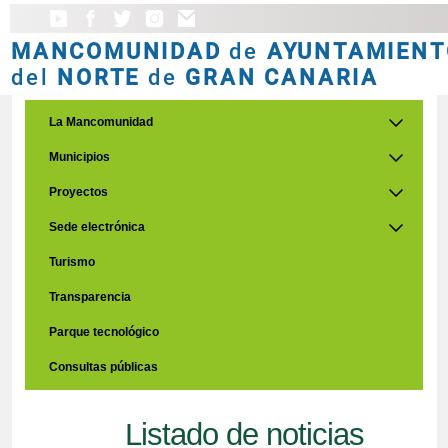
MANCOMUNIDAD
de
AYUNTAMIENT
del
NORTE
de
GRAN CANARIA
La Mancomunidad
Municipios
Proyectos
Sede electrónica
Turismo
Transparencia
Parque tecnológico
Consultas públicas
Listado de noticias