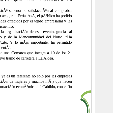
rÃ³ su enorme satisfacciÃ³n al comprobar
 acoger la Feria. AsÃ­, el pÃºblico ha podido
ades ofrecidos por el tejido empresarial y las
ncuentro.
 la organizaciÃ³n de este evento, gracias al
ento y de la Mancomunidad del Norte. “Ha
to. Y lo mÃ¡s importante, ha permitido
omentÃ³.
e una Comarca que integra a 10 de los 21
evo tramo de carretera a La Aldea.
 ya es un referente no solo por las empresas
deraciÃ³n de mujeres y muchos mÃ¡s que hacen
portaciÃ³n econÃ³mica del Cabildo, con el fin