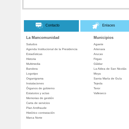
Contacto
Enlaces
La Mancomunidad
Municipios
Saludos
Agaete
Agenda Institucional de la Presidencia
Artenara
Estadísticas
Arucas
Historia
Firgas
Multimedia
Gáldar
Bandera
La Aldea de San Nicolás
Logotipo
Moya
Organigrama
Santa María de Guía
Instalaciones
Tejeda
Órganos de gobierno
Teror
Estatutos y actas
Valleseco
Memorias de gestión
Carta de servicios
Plan Antifraude
Histórico contratación
Marca Norte