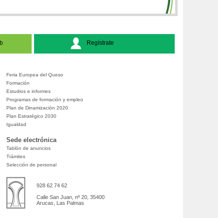
b
Regístrate
Feria Europea del Queso
Formación
Estudios e informes
Programas de formación y empleo
Plan de Dinamización 2020
Plan Estratégico 2030
Igualdad
Sede electrónica
Tablón de anuncios
Trámites
Selección de personal
928 62 74 62
Calle San Juan, nº 20, 35400
Arucas, Las Palmas