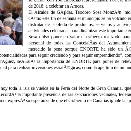
de 2018, a celebrar en Arucas.
El Alcalde de GÃ¡ldar, Teodoro Sosa MonzÃ³n, most
cÃ³mo este fin de semana el municipio se ha volcado en
disfrutar de la oferta de productos, servicios y activid
actividades celebradas para dinamizar este importante e
Sosa quiso poner en valor el esfuerzo realizado para
personal de todas las ConcejalÃ­as del Ayuntami
merecido la pena porque ENORTE ha sido un Ã©xi
 potencialidades para seguir creciendo y para seguir emprendiendo”, c
rÃ­guez, seÃ±alÃ³ la importancia de ENORTE para poner de reliev
idad para realizar inversiones estratÃ©gicas, como la apertura de un nu
oy toda la isla se vuelca en la Feria del Norte de Gran Canaria, que
. RecordÃ³ la importante presencia de las asociaciones vecinales, fe
timo, expresÃ³ su esperanza de que el Gobierno de Canarias iguale la a