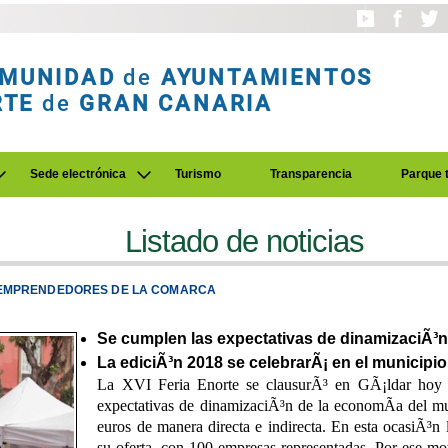
MUNIDAD
de
AYUNTAMIENTOS
RTE
de
GRAN CANARIA
Sede electrónica
Turismo
Transparencia
Parque 
Listado de noticias
 EMPRENDEDORES DE LA COMARCA
Se cumplen las expectativas de dinamizaciÃ³n
La ediciÃ³n 2018 se celebrarÃ¡ en el municipi
La XVI Feria Enorte se clausurÃ³ en GÃ¡ldar hoy 
expectativas de dinamizaciÃ³n de la economÃ­a del mu
euros de manera directa e indirecta. En esta ocasiÃ³
su oferta, con 100 empresas representadas. Por ese mot