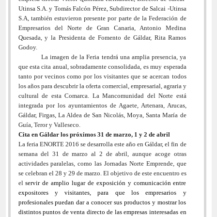
Utinsa S.A. y Tomás Falcón Pérez, Subdirector de Salcai -Utinsa
S.A, también estuvieron presente por parte de la Federación de
Empresarios del Norte de Gran Canaria, Antonio Medina
Quesada, y la Presidenta de Fomento de Gáldar, Rita Ramos
Godoy.
La imagen de la Feria tendrá una amplia presencia, ya
que esta cita anual, sobradamente consolidada, es muy esperada
tanto por vecinos como por los visitantes que se acercan todos
los años para descubrir la oferta comercial, empresarial, agraria y
cultural de esta Comarca. La Mancomunidad del Norte está
integrada por los ayuntamientos de Agaete, Artenara, Arucas,
Gáldar, Firgas, La Aldea de San Nicolás, Moya, Santa María de
Guía, Teror y Valleseco.
Cita en Gáldar los próximos 31 de marzo, 1 y 2 de abril
La feria ENORTE 2016 se desarrolla este año en Gáldar, el fin de
semana del 31 de marzo al 2 de abril, aunque acoge otras
actividades paralelas, como las Jornadas Norte Emprende, que
se celebran el 28 y 29 de marzo. El objetivo de este encuentro es
el
servir de amplio lugar de exposición y comunicación entre
expositores y visitantes, para que los empresarios y
profesionales puedan dar a conocer sus productos y mostrar los
distintos puntos de venta directo de las empresas interesadas en