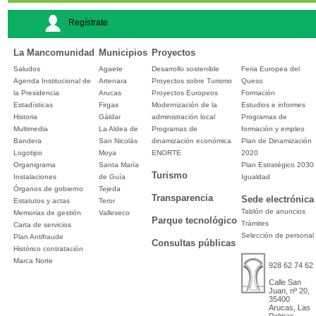
Regístrate
La Mancomunidad
Municipios
Proyectos
Saludos
Agaete
Desarrollo sostenible
Feria Europea del
Agenda Institucional de
Artenara
Proyectos sobre Turismo
Queso
la Presidencia
Arucas
Proyectos Europeos
Formación
Estadísticas
Firgas
Modernización de la
Estudios e informes
Historia
Gáldar
administración local
Programas de
Multimedia
La Aldea de
Programas de
formación y empleo
Bandera
San Nicolás
dinamización económica
Plan de Dinamización
Logotipo
Moya
ENORTE
2020
Organigrama
Santa María
Plan Estratégico 2030
Turismo
Instalaciones
de Guía
Igualdad
Órganos de gobierno
Tejeda
Transparencia
Sede electrónica
Estatutos y actas
Teror
Tablón de anuncios
Memorias de gestión
Valleseco
Parque tecnológico
Trámites
Carta de servicios
Selección de personal
Plan Antifraude
Consultas públicas
Histórico contratación
Marca Norte
928 62 74 62
Calle San
Juan, nº 20,
35400
Arucas, Las