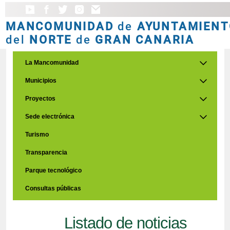
MANCOMUNIDAD
de
AYUNTAMIENT
del
NORTE
de
GRAN CANARIA
La Mancomunidad
Municipios
Proyectos
Sede electrónica
Turismo
Transparencia
Parque tecnológico
Consultas públicas
Listado de noticias