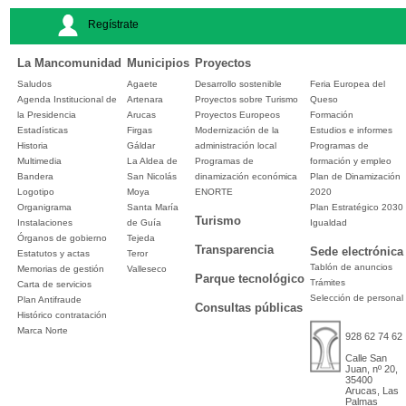
Regístrate
La Mancomunidad
Municipios
Proyectos
Saludos
Agaete
Desarrollo sostenible
Feria Europea del
Agenda Institucional de
Artenara
Proyectos sobre Turismo
Queso
la Presidencia
Arucas
Proyectos Europeos
Formación
Estadísticas
Firgas
Modernización de la
Estudios e informes
Historia
Gáldar
administración local
Programas de
Multimedia
La Aldea de
Programas de
formación y empleo
Bandera
San Nicolás
dinamización económica
Plan de Dinamización
Logotipo
Moya
ENORTE
2020
Organigrama
Santa María
Plan Estratégico 2030
Turismo
Instalaciones
de Guía
Igualdad
Órganos de gobierno
Tejeda
Transparencia
Sede electrónica
Estatutos y actas
Teror
Tablón de anuncios
Memorias de gestión
Valleseco
Parque tecnológico
Trámites
Carta de servicios
Selección de personal
Plan Antifraude
Consultas públicas
Histórico contratación
Marca Norte
928 62 74 62
Calle San
Juan, nº 20,
35400
Arucas, Las
Palmas