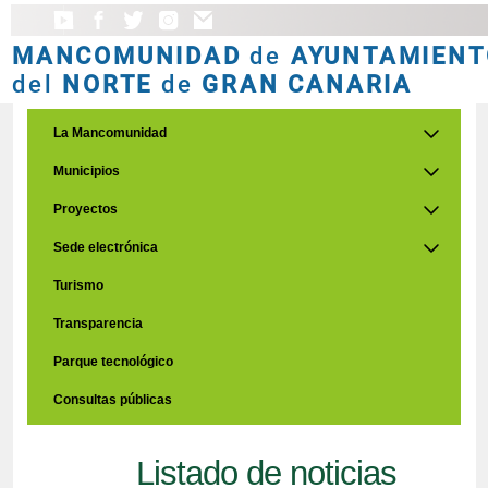
MANCOMUNIDAD
de
AYUNTAMIENT
del
NORTE
de
GRAN CANARIA
La Mancomunidad
Municipios
Proyectos
Sede electrónica
Turismo
Transparencia
Parque tecnológico
Consultas públicas
Listado de noticias