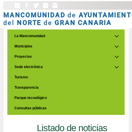
MANCOMUNIDAD
de
AYUNTAMIENT
del
NORTE
de
GRAN CANARIA
La Mancomunidad
Municipios
Proyectos
Sede electrónica
Turismo
Transparencia
Parque tecnológico
Consultas públicas
Listado de noticias