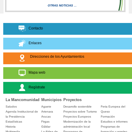
OTRAS NOTICIAS ...
Contacto
Enlaces
Direcciones de los Ayuntamientos
Mapa web
Regístrate
La Mancomunidad
Municipios
Proyectos
Saludos
Agaete
Desarrollo sostenible
Feria Europea del
Agenda Institucional de
Artenara
Proyectos sobre Turismo
Queso
la Presidencia
Arucas
Proyectos Europeos
Formación
Estadísticas
Firgas
Modernización de la
Estudios e informes
Historia
Gáldar
administración local
Programas de
Multimedia
La Aldea de
Programas de
formación y empleo