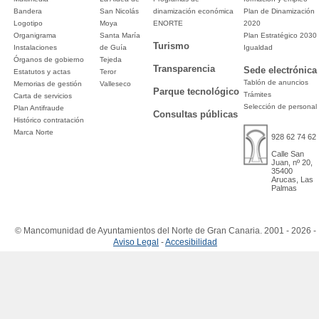
Bandera
San Nicolás
dinamización económica
Plan de Dinamización
Logotipo
Moya
ENORTE
2020
Organigrama
Santa María
Plan Estratégico 2030
Turismo
Instalaciones
de Guía
Igualdad
Órganos de gobierno
Tejeda
Transparencia
Sede electrónica
Estatutos y actas
Teror
Tablón de anuncios
Memorias de gestión
Valleseco
Parque tecnológico
Trámites
Carta de servicios
Selección de personal
Plan Antifraude
Consultas públicas
Histórico contratación
Marca Norte
928 62 74 62
Calle San
Juan, nº 20,
35400
Arucas, Las
Palmas
© Mancomunidad de Ayuntamientos del Norte de Gran Canaria. 2001 - 2026 -
Aviso Legal
-
Accesibilidad