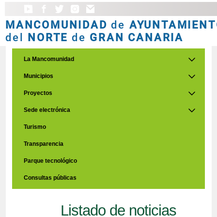
MANCOMUNIDAD
de
AYUNTAMIENT
del
NORTE
de
GRAN CANARIA
La Mancomunidad
Municipios
Proyectos
Sede electrónica
Turismo
Transparencia
Parque tecnológico
Consultas públicas
Listado de noticias