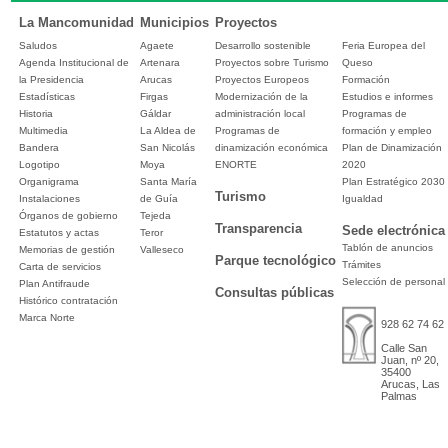
La Mancomunidad
Municipios
Proyectos
Saludos
Agaete
Desarrollo sostenible
Feria Europea del
Agenda Institucional de
Artenara
Proyectos sobre Turismo
Queso
la Presidencia
Arucas
Proyectos Europeos
Formación
Estadísticas
Firgas
Modernización de la
Estudios e informes
Historia
Gáldar
administración local
Programas de
Multimedia
La Aldea de
Programas de
formación y empleo
Bandera
San Nicolás
dinamización económica
Plan de Dinamización
Logotipo
Moya
ENORTE
2020
Organigrama
Santa María
Plan Estratégico 2030
Turismo
Instalaciones
de Guía
Igualdad
Órganos de gobierno
Tejeda
Transparencia
Sede electrónica
Estatutos y actas
Teror
Tablón de anuncios
Memorias de gestión
Valleseco
Parque tecnológico
Trámites
Carta de servicios
Selección de personal
Plan Antifraude
Consultas públicas
Histórico contratación
Marca Norte
928 62 74 62
Calle San
Juan, nº 20,
35400
Arucas, Las
Palmas