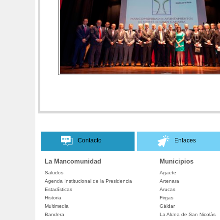
Contacto
Enlaces
La Mancomunidad
Municipios
Saludos
Agaete
Agenda Institucional de la Presidencia
Artenara
Estadísticas
Arucas
Historia
Firgas
Multimedia
Gáldar
Bandera
La Aldea de San Nicolás