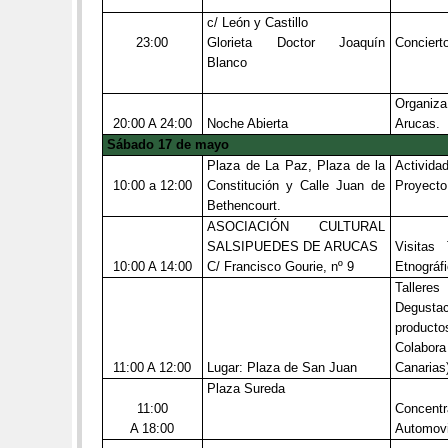
c/ León y Castillo
23:00
Glorieta Doctor Joaquín
Conciert
Blanco
Organiz
20:00 A 24:00
Noche Abierta
Arucas.
Sábado 17 de mayo
Plaza de La Paz, Plaza de la
Actividad
10:00 a 12:00
Constitución y Calle Juan de
Proyect
Bethencourt.
ASOCIACIÓN CULTURAL
SALSIPUEDES DE ARUCAS
Visitas
10:00 A 14:00
C/ Francisco Gourie, nº 9
Etnográfi
Talle
Degusta
productos
Colabora
11:00 A 12:00
Lugar: Plaza de San Juan
Canarias
Plaza Sureda
11:00
Conce
A 18:00
Automovi