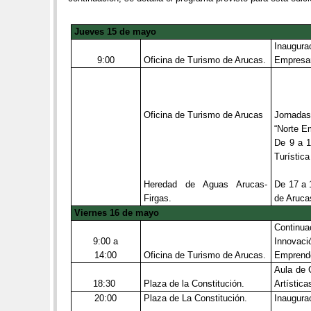
Jueves 15 de mayo
Inaugur
9:00
Oficina de Turismo de Arucas.
Empresar
Oficina de Turismo de Arucas
Jornada
“Norte E
De 9 a 1
Turístic
Heredad de Aguas Arucas-
De 17 a 
Firgas.
de Aruca
Viernes 16 de mayo
Continu
9:00 a
Innova
14:00
Oficina de Turismo de Arucas.
Emprend
Aula de 
18:30
Plaza de la Constitución.
Artística
20:00
Plaza de La Constitución.
Inaugura