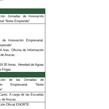
ación Jornadas de Innovación
ial “Norte Emprende”
s de Innovación Empresarial.
mprende”
4 hras. Oficina de Información
a de Arucas.
19:30 horas. Heredad de Aguas
s-Firgas.
ación de las Jornadas de
ción Empresarial “Norte
e”.
Canto. A cargo de las Escuelas
s de Arucas.
ción Oficial ENORTE.