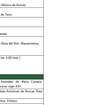
e Música de Arucas
 de Teror.
x
arada
o Ruta del Ron. Macaronesia.
 las 3:00 hras.)
 Animales de Raza Canaria.
rucas siglo XXI.
las Artísticas de Arucas Área
tiva. Fitness.