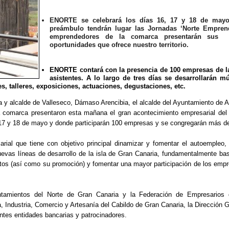
ENORTE se celebrará los días 16, 17 y 18 de may
preámbulo tendrán lugar las Jornadas ‘Norte Emprend
emprendedores de la comarca presentarán sus p
oportunidades que ofrece nuestro territorio.
ENORTE contará con la presencia de 100 empresas de la 
asistentes. A lo largo de tres días se desarrollarán mú
s, talleres, exposiciones, actuaciones, degustaciones, etc.
 y alcalde de Valleseco, Dámaso Arencibia, el alcalde del Ayuntamiento de Ar
 comarca presentaron esta mañana el gran acontecimiento empresarial del a
, 17 y 18 de mayo y donde participarán 100 empresas y se congregarán más de
ial que tiene con objetivo principal dinamizar y fomentar el autoempleo,
evas líneas de desarrollo de la isla de Gran Canaria, fundamentalmente b
uctos (así como su promoción) y fomentar una mayor participación de los empr
mientos del Norte de Gran Canaria y la Federación de Empresarios d
 Industria, Comercio y Artesanía del Cabildo de Gran Canaria, la Dirección
ntes entidades bancarias y patrocinadores.