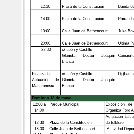
12:30
Plaza de la Constitución
Banda d
14:00
Plaza de la Constitución
Parranda
19:00
Calle Juan de Bethencourt
Juke Bo
20:00
Calle Juan de Bethencourt
Última P
22:30
c/ León y Castillo
Glorieta Doctor Joaquín
Conciert
Blanco
Finalizada
c/ León y Castillo
Dj (hasta
Actuación de
Glorieta Doctor Joaquín
Macaronesia.
Blanco.
Domingo 18 de mayo
12:00 a
Parque Municipal
Exposición de
14:00
Organiza Foro A
Actuación Escue
12:30
Plaza de la Constitución.
de folklore.
13:00
Calle Juan de Bethencourt
Actividad Depor