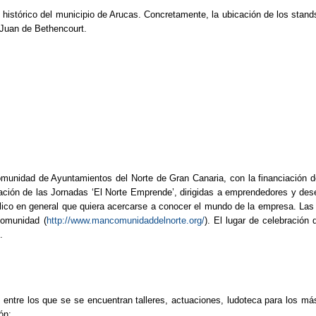
o histórico del municipio de Arucas. Concretamente, la ubicación de los stan
e Juan de Bethencourt.
nidad de Ayuntamientos del Norte de Gran Canaria, con la financiación de
ación de las Jornadas ‘El Norte Emprende’, dirigidas a emprendedores y des
lico en general que quiera acercarse a conocer el mundo de la empresa. Las
comunidad (
http://www.mancomunidaddelnorte.org/
). El lugar de celebración
.
ntre los que se se encuentran talleres, actuaciones, ludoteca para los má
ón: