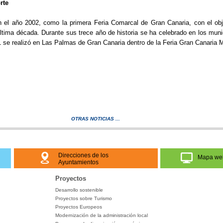
rte
 el año 2002, como la primera Feria Comarcal de Gran Canaria, con el obje
 última década. Durante sus trece año de historia se ha celebrado en los mu
11 se realizó en Las Palmas de Gran Canaria dentro de la Feria Gran Canari
OTRAS NOTICIAS ...
Direcciones de los
Mapa we
Ayuntamientos
Proyectos
Desarrollo sostenible
Proyectos sobre Turismo
Proyectos Europeos
Modernización de la administración local