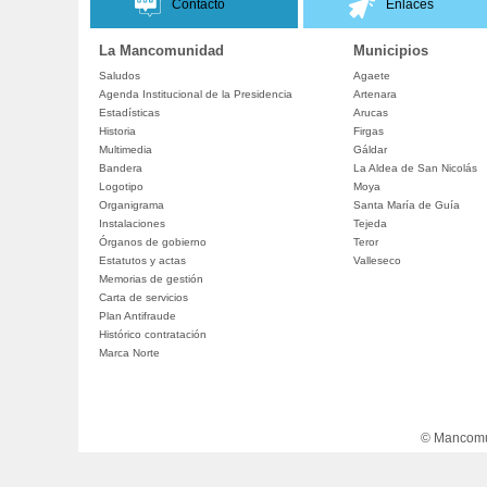
Contacto
Enlaces
La Mancomunidad
Municipios
Saludos
Agaete
Agenda Institucional de la Presidencia
Artenara
Estadísticas
Arucas
Historia
Firgas
Multimedia
Gáldar
Bandera
La Aldea de San Nicolás
Logotipo
Moya
Organigrama
Santa María de Guía
Instalaciones
Tejeda
Órganos de gobierno
Teror
Estatutos y actas
Valleseco
Memorias de gestión
Carta de servicios
Plan Antifraude
Histórico contratación
Marca Norte
© Mancomun