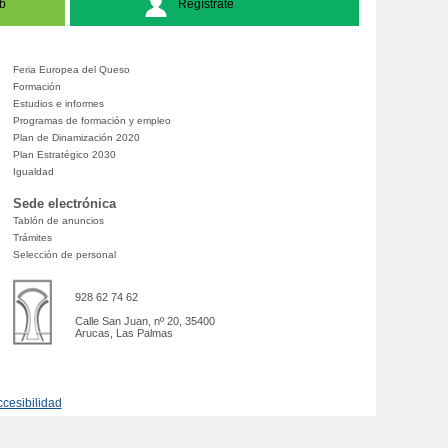
b
Regístrate
Feria Europea del Queso
Formación
Estudios e informes
Programas de formación y empleo
Plan de Dinamización 2020
Plan Estratégico 2030
Igualdad
Sede electrónica
Tablón de anuncios
Trámites
Selección de personal
928 62 74 62
Calle San Juan, nº 20, 35400
Arucas, Las Palmas
cesibilidad