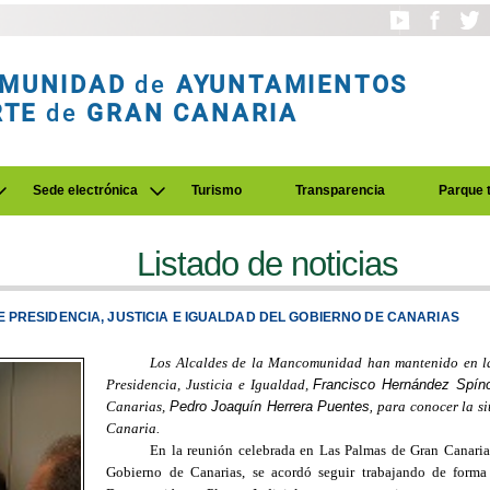
MUNIDAD
de
AYUNTAMIENTOS
RTE
de
GRAN CANARIA
Sede electrónica
Turismo
Transparencia
Parque 
Listado de noticias
PRESIDENCIA, JUSTICIA E IGUALDAD DEL GOBIERNO DE CANARIAS
Los Alcaldes de la Mancomunidad han mantenido en l
Presidencia, Justicia e Igualdad,
Francisco Hernández Spíno
Canarias,
Pedro Joaquín Herrera Puentes,
para conocer la si
Canaria.
En la reunión celebrada en Las Palmas de Gran Canaria
Gobierno de Canarias, se acordó seguir trabajando de form