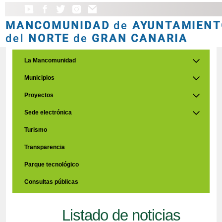
MANCOMUNIDAD
de
AYUNTAMIENT
del
NORTE
de
GRAN CANARIA
La Mancomunidad
Municipios
Proyectos
Sede electrónica
Turismo
Transparencia
Parque tecnológico
Consultas públicas
Listado de noticias