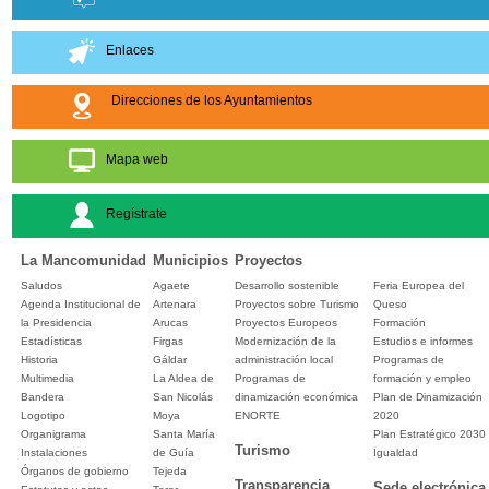
Enlaces
Direcciones de los Ayuntamientos
Mapa web
Regístrate
La Mancomunidad
Municipios
Proyectos
Saludos
Agaete
Desarrollo sostenible
Feria Europea del
Agenda Institucional de
Artenara
Proyectos sobre Turismo
Queso
la Presidencia
Arucas
Proyectos Europeos
Formación
Estadísticas
Firgas
Modernización de la
Estudios e informes
Historia
Gáldar
administración local
Programas de
Multimedia
La Aldea de
Programas de
formación y empleo
Bandera
San Nicolás
dinamización económica
Plan de Dinamización
Logotipo
Moya
ENORTE
2020
Organigrama
Santa María
Plan Estratégico 2030
Turismo
Instalaciones
de Guía
Igualdad
Órganos de gobierno
Tejeda
Transparencia
Sede electrónica