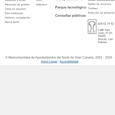
Estatutos y actas
Teror
Tablón de anuncios
Memorias de gestión
Valleseco
Parque tecnológico
Trámites
Carta de servicios
Selección de personal
Plan Antifraude
Consultas públicas
Histórico contratación
Marca Norte
928 62 74 62
Calle San
Juan, nº 20,
35400
Arucas, Las
Palmas
© Mancomunidad de Ayuntamientos del Norte de Gran Canaria. 2001 - 2026 -
Aviso Legal
-
Accesibilidad