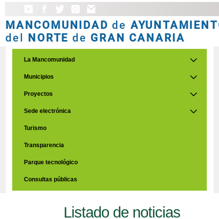
MANCOMUNIDAD
de
AYUNTAMIENT
del
NORTE
de
GRAN CANARIA
La Mancomunidad
Municipios
Proyectos
Sede electrónica
Turismo
Transparencia
Parque tecnológico
Consultas públicas
Listado de noticias