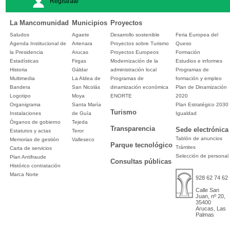
Regístrate
La Mancomunidad
Municipios
Proyectos
Saludos
Agaete
Desarrollo sostenible
Feria Europea del
Agenda Institucional de
Artenara
Proyectos sobre Turismo
Queso
la Presidencia
Arucas
Proyectos Europeos
Formación
Estadísticas
Firgas
Modernización de la
Estudios e informes
Historia
Gáldar
administración local
Programas de
Multimedia
La Aldea de
Programas de
formación y empleo
Bandera
San Nicolás
dinamización económica
Plan de Dinamización
Logotipo
Moya
ENORTE
2020
Organigrama
Santa María
Plan Estratégico 2030
Turismo
Instalaciones
de Guía
Igualdad
Órganos de gobierno
Tejeda
Transparencia
Sede electrónica
Estatutos y actas
Teror
Tablón de anuncios
Memorias de gestión
Valleseco
Parque tecnológico
Trámites
Carta de servicios
Selección de personal
Plan Antifraude
Consultas públicas
Histórico contratación
Marca Norte
928 62 74 62
Calle San
Juan, nº 20,
35400
Arucas, Las
Palmas