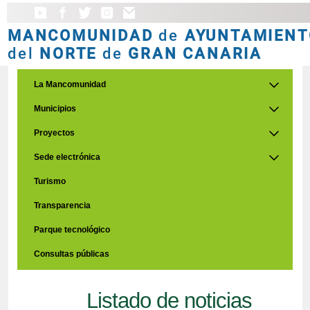
MANCOMUNIDAD
de
AYUNTAMIENT
del
NORTE
de
GRAN CANARIA
La Mancomunidad
Municipios
Proyectos
Sede electrónica
Turismo
Transparencia
Parque tecnológico
Consultas públicas
Listado de noticias