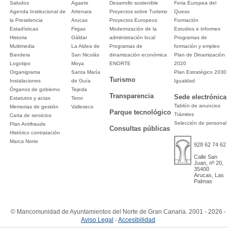
Saludos
Agaete
Desarrollo sostenible
Feria Europea del
Agenda Institucional de
Artenara
Proyectos sobre Turismo
Queso
la Presidencia
Arucas
Proyectos Europeos
Formación
Estadísticas
Firgas
Modernización de la
Estudios e informes
Historia
Gáldar
administración local
Programas de
Multimedia
La Aldea de
Programas de
formación y empleo
Bandera
San Nicolás
dinamización económica
Plan de Dinamización
Logotipo
Moya
ENORTE
2020
Organigrama
Santa María
Plan Estratégico 2030
Turismo
Instalaciones
de Guía
Igualdad
Órganos de gobierno
Tejeda
Transparencia
Sede electrónica
Estatutos y actas
Teror
Tablón de anuncios
Memorias de gestión
Valleseco
Parque tecnológico
Trámites
Carta de servicios
Selección de personal
Plan Antifraude
Consultas públicas
Histórico contratación
Marca Norte
928 62 74 62
Calle San
Juan, nº 20,
35400
Arucas, Las
Palmas
© Mancomunidad de Ayuntamientos del Norte de Gran Canaria. 2001 - 2026 -
Aviso Legal
-
Accesibilidad