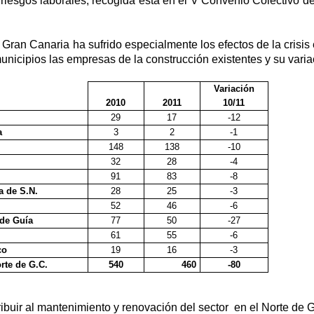
 riesgos laborales, recogida ésta en el V Convenio Colectivo de
e Gran Canaria ha sufrido especialmente los efectos de la crisis
unicipios las empresas de la construcción existentes y su varia
Variación
2010
2011
10/11
29
17
-12
a
3
2
-1
148
138
-10
32
28
-4
91
83
-8
a
de S.N.
28
25
-3
52
46
-6
 de Guía
77
50
-27
61
55
-6
co
19
16
-3
orte de G.C.
540
460
-80
ribuir al mantenimiento y renovación del sector en el Norte de 