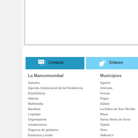
Contacto
Enlaces
La Mancomunidad
Municipios
Saludos
Agaete
Agenda Institucional de la Presidencia
Artenara
Estadísticas
Arucas
Historia
Firgas
Multimedia
Gáldar
Bandera
La Aldea de San Nicolás
Logotipo
Moya
Organigrama
Santa María de Guía
Instalaciones
Tejeda
Órganos de gobierno
Teror
Estatutos y actas
Valleseco