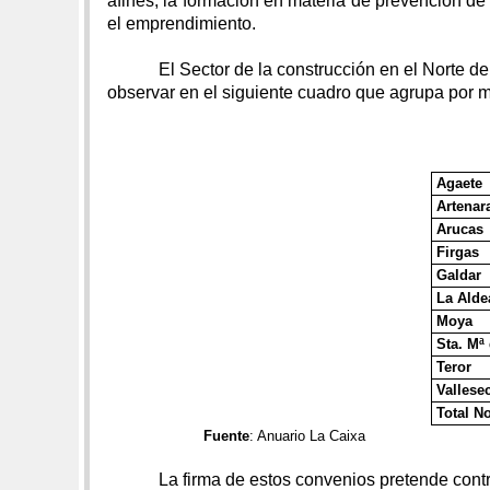
afines, la formación en materia de prevención de
el emprendimiento.
El Sector de la construcción en el Norte d
observar en el siguiente cuadro que agrupa por m
Agaete
Artenar
Arucas
Firgas
Galdar
La Alde
Moya
Sta. Mª
Teror
Vallese
Total N
Fuente
: Anuario La Caixa
La firma de estos convenios pretende cont