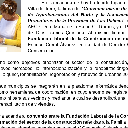
En la mañana de hoy ha tenido lugar, en
Villa de Teror, la firma del “
Convenio marco de 
de Ayuntamientos del Norte y la Asociaci
Promotores de la Provincia de Las Palmas
”.
AECP, Dña. María de la Salud Gil Ramos, y el 
de Dios Ramos Quintana. Al mismo tiempo
Fundación laboral de la Construcción en ma
Enrique Corral Álvarez, en calidad de Director
Construcción.
e como objetivos dinamizar el sector de la construcción,
os mercados, la internacionalización y la rehabilitación/ges
, alquiler, rehabilitación, regeneración y renovación urbanas 2
s municipios se integrarán en la plataforma informática den
como herramienta de coordinación, en cuyo entorno se registr
to ni para sus vecinos y mediante la cual se desarrollará una
rehabilitación de viviendas.
una adenda al
convenio entre la Fundación Laboral de la Co
ormación del sector de la construcción
referidas a la Familia 