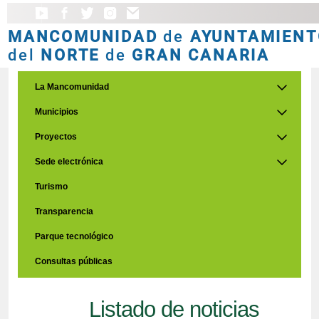
MANCOMUNIDAD
de
AYUNTAMIENT
del
NORTE
de
GRAN CANARIA
La Mancomunidad
Municipios
Proyectos
Sede electrónica
Turismo
Transparencia
Parque tecnológico
Consultas públicas
Listado de noticias