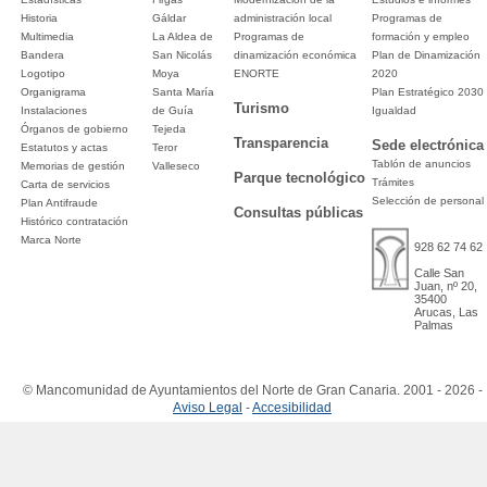
Historia
Gáldar
administración local
Programas de
Multimedia
La Aldea de
Programas de
formación y empleo
Bandera
San Nicolás
dinamización económica
Plan de Dinamización
Logotipo
Moya
ENORTE
2020
Organigrama
Santa María
Plan Estratégico 2030
Turismo
Instalaciones
de Guía
Igualdad
Órganos de gobierno
Tejeda
Transparencia
Sede electrónica
Estatutos y actas
Teror
Tablón de anuncios
Memorias de gestión
Valleseco
Parque tecnológico
Trámites
Carta de servicios
Selección de personal
Plan Antifraude
Consultas públicas
Histórico contratación
Marca Norte
928 62 74 62
Calle San
Juan, nº 20,
35400
Arucas, Las
Palmas
© Mancomunidad de Ayuntamientos del Norte de Gran Canaria. 2001 - 2026 -
Aviso Legal
-
Accesibilidad