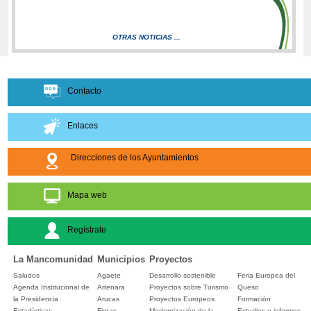
OTRAS NOTICIAS ...
Contacto
Enlaces
Direcciones de los Ayuntamientos
Mapa web
Regístrate
La Mancomunidad
Municipios
Proyectos
Saludos
Agaete
Desarrollo sostenible
Feria Europea del
Agenda Institucional de
Artenara
Proyectos sobre Turismo
Queso
la Presidencia
Arucas
Proyectos Europeos
Formación
Estadísticas
Firgas
Modernización de la
Estudios e informes