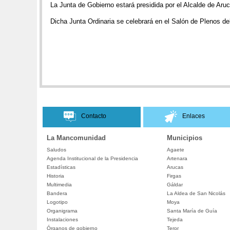
La Junta de Gobierno estará presidida por el Alcalde de Aru
Dicha Junta Ordinaria se celebrará en el Salón de Plenos de
Contacto
Enlaces
La Mancomunidad
Municipios
Saludos
Agaete
Agenda Institucional de la Presidencia
Artenara
Estadísticas
Arucas
Historia
Firgas
Multimedia
Gáldar
Bandera
La Aldea de San Nicolás
Logotipo
Moya
Organigrama
Santa María de Guía
Instalaciones
Tejeda
Órganos de gobierno
Teror