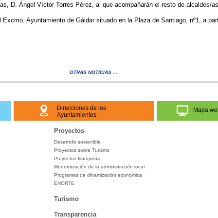
cas, D. Ángel Víctor Torres Pérez, al que acompañarán el resto de alcaldes/a
l Excmo. Ayuntamiento de Gáldar situado en la Plaza de Santiago, nº1, a part
OTRAS NOTICIAS ...
Direcciones de los
Mapa we
Ayuntamientos
Proyectos
Desarrollo sostenible
Proyectos sobre Turismo
Proyectos Europeos
Modernización de la administración local
Programas de dinamización económica
ENORTE
Turismo
Transparencia