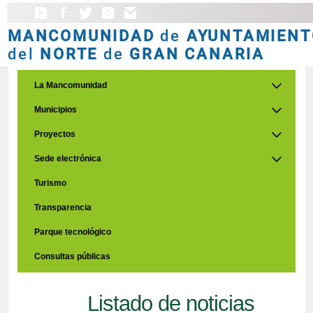
MANCOMUNIDAD
de
AYUNTAMIENT
del
NORTE
de
GRAN CANARIA
La Mancomunidad
Municipios
Proyectos
Sede electrónica
Turismo
Transparencia
Parque tecnológico
Consultas públicas
Listado de noticias