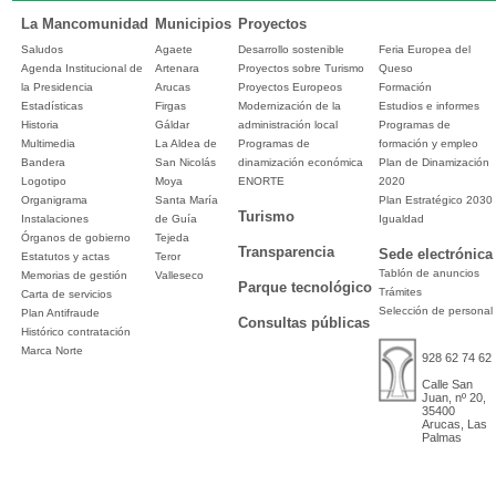
La Mancomunidad
Municipios
Proyectos
Saludos
Agaete
Desarrollo sostenible
Feria Europea del
Agenda Institucional de
Artenara
Proyectos sobre Turismo
Queso
la Presidencia
Arucas
Proyectos Europeos
Formación
Estadísticas
Firgas
Modernización de la
Estudios e informes
Historia
Gáldar
administración local
Programas de
Multimedia
La Aldea de
Programas de
formación y empleo
Bandera
San Nicolás
dinamización económica
Plan de Dinamización
Logotipo
Moya
ENORTE
2020
Organigrama
Santa María
Plan Estratégico 2030
Turismo
Instalaciones
de Guía
Igualdad
Órganos de gobierno
Tejeda
Transparencia
Sede electrónica
Estatutos y actas
Teror
Tablón de anuncios
Memorias de gestión
Valleseco
Parque tecnológico
Trámites
Carta de servicios
Selección de personal
Plan Antifraude
Consultas públicas
Histórico contratación
Marca Norte
928 62 74 62
Calle San
Juan, nº 20,
35400
Arucas, Las
Palmas