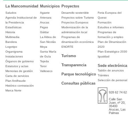
La Mancomunidad
Municipios
Proyectos
Saludos
Agaete
Desarrollo sostenible
Feria Europea del
Agenda Institucional de
Artenara
Proyectos sobre Turismo
Queso
la Presidencia
Arucas
Proyectos Europeos
Formación
Estadísticas
Firgas
Modernización de la
Estudios e informes
Historia
Gáldar
administración local
Programas de
Multimedia
La Aldea de
Programas de
formación y empleo
Bandera
San Nicolás
dinamización económica
Plan de Dinamización
Logotipo
Moya
ENORTE
2020
Organigrama
Santa María
Plan Estratégico 2030
Turismo
Instalaciones
de Guía
Igualdad
Órganos de gobierno
Tejeda
Transparencia
Sede electrónica
Estatutos y actas
Teror
Tablón de anuncios
Memorias de gestión
Valleseco
Parque tecnológico
Trámites
Carta de servicios
Selección de personal
Plan Antifraude
Consultas públicas
Histórico contratación
Marca Norte
928 62 74 62
Calle San
Juan, nº 20,
35400
Arucas, Las
Palmas