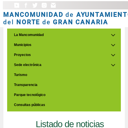
MANCOMUNIDAD
de
AYUNTAMIENT
del
NORTE
de
GRAN CANARIA
La Mancomunidad
Municipios
Proyectos
Sede electrónica
Turismo
Transparencia
Parque tecnológico
Consultas públicas
Listado de noticias