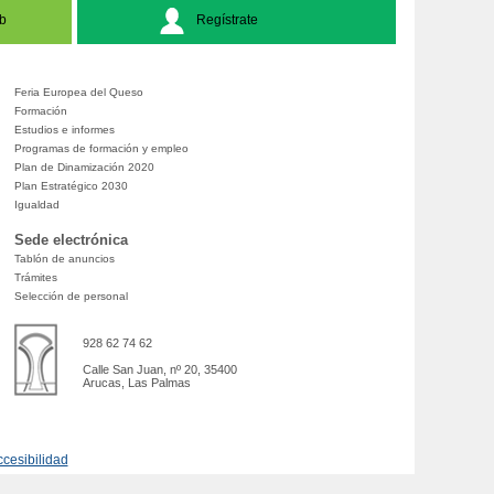
b
Regístrate
Feria Europea del Queso
Formación
Estudios e informes
Programas de formación y empleo
Plan de Dinamización 2020
Plan Estratégico 2030
Igualdad
Sede electrónica
Tablón de anuncios
Trámites
Selección de personal
928 62 74 62
Calle San Juan, nº 20, 35400
Arucas, Las Palmas
cesibilidad