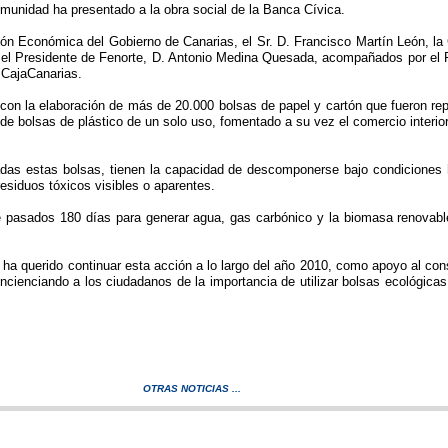
munidad ha presentado a la obra social de la Banca Cívica.
ión Económica del Gobierno de Canarias, el Sr. D. Francisco Martín León, la
n, el Presidente de Fenorte, D. Antonio Medina Quesada, acompañados por e
e CajaCanarias.
on la elaboración de más de 20.000 bolsas de papel y cartón que fueron repa
de bolsas de plástico de un solo uso, fomentado a su vez el comercio interior
adas estas bolsas, tienen la capacidad de descomponerse bajo condiciones h
esiduos tóxicos visibles o aparentes.
 pasados 180 días para generar agua, gas carbónico y la biomasa renovable
e ha querido continuar esta acción a lo largo del año 2010, como apoyo al c
enciando a los ciudadanos de la importancia de utilizar bolsas ecológicas, 
OTRAS NOTICIAS ...