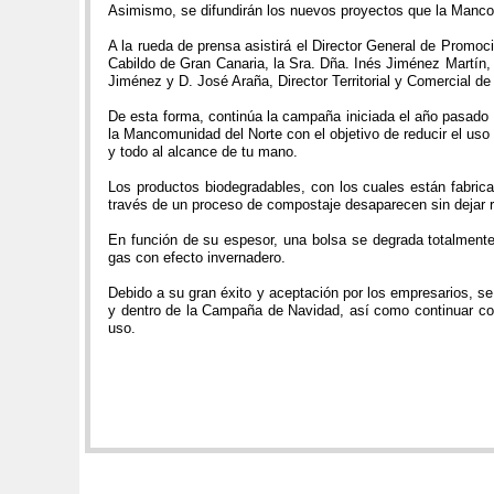
Asimismo, se difundirán los nuevos proyectos que la Manco
A la rueda de prensa asistirá el Director General de Promoc
Cabildo de Gran Canaria, la Sra. Dña. Inés Jiménez Martí
Jiménez y D. José Araña, Director Territorial y Comercial d
De esta forma, continúa la campaña iniciada el año pasado c
la Mancomunidad del Norte con el objetivo de reducir el uso 
y todo al alcance de tu mano.
Los productos biodegradables, con los cuales están fabric
través de un proceso de compostaje desaparecen sin dejar r
En función de su espesor, una bolsa se degrada totalmente
gas con efecto invernadero.
Debido a su gran éxito y aceptación por los empresarios, s
y dentro de la Campaña de Navidad, así como continuar conci
uso.