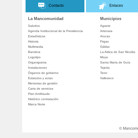
Contacto
Enlaces
La Mancomunidad
Municipios
Saludos
Agaete
Agenda Institucional de la Presidencia
Artenara
Estadísticas
Arucas
Historia
Firgas
Multimedia
Gáldar
Bandera
La Aldea de San Nicolás
Logotipo
Moya
Organigrama
Santa María de Guía
Instalaciones
Tejeda
Órganos de gobierno
Teror
Estatutos y actas
Valleseco
Memorias de gestión
Carta de servicios
Plan Antifraude
Histórico contratación
Marca Norte
© Mancomun