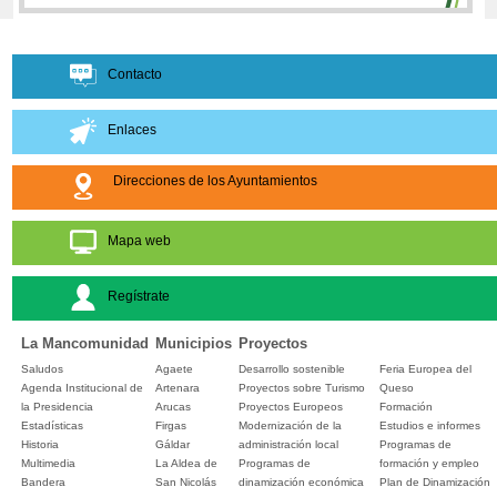
Contacto
Enlaces
Direcciones de los Ayuntamientos
Mapa web
Regístrate
La Mancomunidad
Municipios
Proyectos
Saludos
Agaete
Desarrollo sostenible
Feria Europea del
Agenda Institucional de
Artenara
Proyectos sobre Turismo
Queso
la Presidencia
Arucas
Proyectos Europeos
Formación
Estadísticas
Firgas
Modernización de la
Estudios e informes
Historia
Gáldar
administración local
Programas de
Multimedia
La Aldea de
Programas de
formación y empleo
Bandera
San Nicolás
dinamización económica
Plan de Dinamización