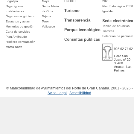
Logotipo
Moya
ENORTE
2020
Organigrama
Santa María
Plan Estratégico 2030
Turismo
Instalaciones
de Guía
Igualdad
Órganos de gobierno
Tejeda
Transparencia
Sede electrónica
Estatutos y actas
Teror
Tablón de anuncios
Memorias de gestión
Valleseco
Parque tecnológico
Trámites
Carta de servicios
Selección de personal
Plan Antifraude
Consultas públicas
Histórico contratación
Marca Norte
928 62 74 62
Calle San
Juan, nº 20,
35400
Arucas, Las
Palmas
© Mancomunidad de Ayuntamientos del Norte de Gran Canaria. 2001 - 2026 -
Aviso Legal
-
Accesibilidad