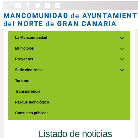
MANCOMUNIDAD
de
AYUNTAMIENT
del
NORTE
de
GRAN CANARIA
La Mancomunidad
Municipios
Proyectos
Sede electrónica
Turismo
Transparencia
Parque tecnológico
Consultas públicas
Listado de noticias