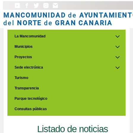
MANCOMUNIDAD
de
AYUNTAMIENT
del
NORTE
de
GRAN CANARIA
La Mancomunidad
Municipios
Proyectos
Sede electrónica
Turismo
Transparencia
Parque tecnológico
Consultas públicas
Listado de noticias