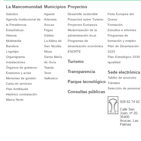
La Mancomunidad
Municipios
Proyectos
Saludos
Agaete
Desarrollo sostenible
Feria Europea del
Agenda Institucional de
Artenara
Proyectos sobre Turismo
Queso
la Presidencia
Arucas
Proyectos Europeos
Formación
Estadísticas
Firgas
Modernización de la
Estudios e informes
Historia
Gáldar
administración local
Programas de
Multimedia
La Aldea de
Programas de
formación y empleo
Bandera
San Nicolás
dinamización económica
Plan de Dinamización
Logotipo
Moya
ENORTE
2020
Organigrama
Santa María
Plan Estratégico 2030
Turismo
Instalaciones
de Guía
Igualdad
Órganos de gobierno
Tejeda
Transparencia
Sede electrónica
Estatutos y actas
Teror
Tablón de anuncios
Memorias de gestión
Valleseco
Parque tecnológico
Trámites
Carta de servicios
Selección de personal
Plan Antifraude
Consultas públicas
Histórico contratación
Marca Norte
928 62 74 62
Calle San
Juan, nº 20,
35400
Arucas, Las
Palmas