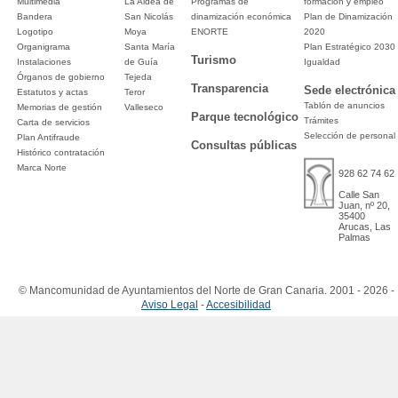
Multimedia
La Aldea de
Programas de
formación y empleo
Bandera
San Nicolás
dinamización económica
Plan de Dinamización
Logotipo
Moya
ENORTE
2020
Organigrama
Santa María
Plan Estratégico 2030
Turismo
Instalaciones
de Guía
Igualdad
Órganos de gobierno
Tejeda
Transparencia
Sede electrónica
Estatutos y actas
Teror
Tablón de anuncios
Memorias de gestión
Valleseco
Parque tecnológico
Trámites
Carta de servicios
Selección de personal
Plan Antifraude
Consultas públicas
Histórico contratación
Marca Norte
928 62 74 62
Calle San
Juan, nº 20,
35400
Arucas, Las
Palmas
© Mancomunidad de Ayuntamientos del Norte de Gran Canaria. 2001 - 2026 -
Aviso Legal
-
Accesibilidad