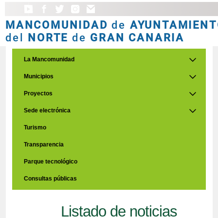
MANCOMUNIDAD
de
AYUNTAMIENT
del
NORTE
de
GRAN CANARIA
La Mancomunidad
Municipios
Proyectos
Sede electrónica
Turismo
Transparencia
Parque tecnológico
Consultas públicas
Listado de noticias