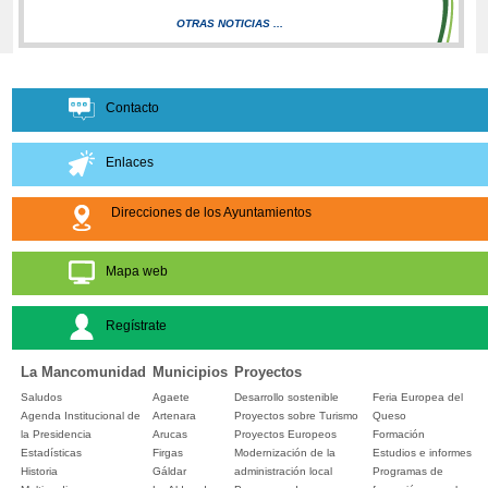
OTRAS NOTICIAS ...
Contacto
Enlaces
Direcciones de los Ayuntamientos
Mapa web
Regístrate
La Mancomunidad
Municipios
Proyectos
Saludos
Agaete
Desarrollo sostenible
Feria Europea del
Agenda Institucional de
Artenara
Proyectos sobre Turismo
Queso
la Presidencia
Arucas
Proyectos Europeos
Formación
Estadísticas
Firgas
Modernización de la
Estudios e informes
Historia
Gáldar
administración local
Programas de