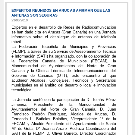
EXPERTOS REUNIDOS EN ARUCAS AFIRMAN QUE LAS
ANTENAS SON SEGURAS
23/06/2010
Expertos en el desarrollo de Redes de Radiocomunicación
se han dado cita en Arucas (Gran Canaria) en una Jornada
informativa sobre el despliegue de antenas de telefonía
móvil.
La Federación Española de Municipios y Provincias
(FEMP), a través de su Servicio de Asesoramiento Técnico
e Información (SATI) ha organizado, con la colaboración de
la Federación Canaria de Municipios (FECAM), la
Mancomunidad de Ayuntamientos del Norte de Gran
Canaria y la Oficina Técnica de Telecomunicaciones del
Gobierno de Canarias (OTT), este encuentro al que
acudieron Alcaldes, Concejales, Técnicos y Secretarios
municipales en el ámbito del desarrollo local e innovación
tecnológica.
La Jornada contó con la participación de D. Tomás Pérez
Jiménez, Presidente de la Mancomunidad de
Ayuntamientos del Norte de Gran Canaria, D. Juan
Francisco Padrón Rodríguez, Alcalde de Arucas, D.
Fernando L. Bañolas Bolaños, Vicepresidente 1º de la
FECAM y Alcalde-Presidente del Ayuntamiento de Santa
Mª de Guía, Dª Joanna Arranz Pedraza Coordinadora del
SATI de la FEMP, D. Oliver Barreto, Director Coordinador