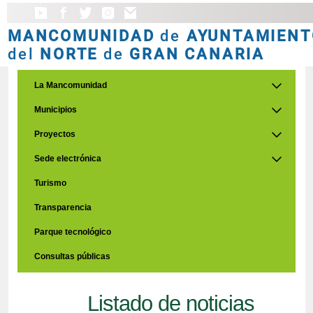
MANCOMUNIDAD
de
AYUNTAMIENT
del
NORTE
de
GRAN CANARIA
La Mancomunidad
Municipios
Proyectos
Sede electrónica
Turismo
Transparencia
Parque tecnológico
Consultas públicas
Listado de noticias