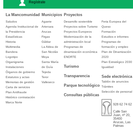
Regístrate
La Mancomunidad
Municipios
Proyectos
Saludos
Agaete
Desarrollo sostenible
Feria Europea del
Agenda Institucional de
Artenara
Proyectos sobre Turismo
Queso
la Presidencia
Arucas
Proyectos Europeos
Formación
Estadísticas
Firgas
Modernización de la
Estudios e informes
Historia
Gáldar
administración local
Programas de
Multimedia
La Aldea de
Programas de
formación y empleo
Bandera
San Nicolás
dinamización económica
Plan de Dinamización
Logotipo
Moya
ENORTE
2020
Organigrama
Santa María
Plan Estratégico 2030
Turismo
Instalaciones
de Guía
Igualdad
Órganos de gobierno
Tejeda
Transparencia
Sede electrónica
Estatutos y actas
Teror
Tablón de anuncios
Memorias de gestión
Valleseco
Parque tecnológico
Trámites
Carta de servicios
Selección de personal
Plan Antifraude
Consultas públicas
Histórico contratación
Marca Norte
928 62 74 62
Calle San
Juan, nº 20,
35400
Arucas, Las
Palmas