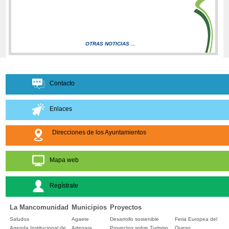
OTRAS NOTICIAS ...
Contacto
Enlaces
Direcciones de los Ayuntamientos
Mapa web
Regístrate
La Mancomunidad
Municipios
Proyectos
Saludos
Agaete
Desarrollo sostenible
Feria Europea del
Agenda Institucional de
Artenara
Proyectos sobre Turismo
Queso