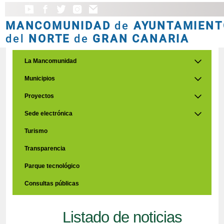
MANCOMUNIDAD
de
AYUNTAMIENT
del
NORTE
de
GRAN CANARIA
La Mancomunidad
Municipios
Proyectos
Sede electrónica
Turismo
Transparencia
Parque tecnológico
Consultas públicas
Listado de noticias