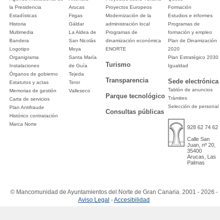
la Presidencia
Arucas
Proyectos Europeos
Formación
Estadísticas
Firgas
Modernización de la
Estudios e informes
Historia
Gáldar
administración local
Programas de
Multimedia
La Aldea de
Programas de
formación y empleo
Bandera
San Nicolás
dinamización económica
Plan de Dinamización
Logotipo
Moya
ENORTE
2020
Organigrama
Santa María
Plan Estratégico 2030
Turismo
Instalaciones
de Guía
Igualdad
Órganos de gobierno
Tejeda
Transparencia
Sede electrónica
Estatutos y actas
Teror
Tablón de anuncios
Memorias de gestión
Valleseco
Parque tecnológico
Trámites
Carta de servicios
Selección de personal
Plan Antifraude
Consultas públicas
Histórico contratación
Marca Norte
928 62 74 62
Calle San
Juan, nº 20,
35400
Arucas, Las
Palmas
© Mancomunidad de Ayuntamientos del Norte de Gran Canaria. 2001 - 2026 -
Aviso Legal
-
Accesibilidad