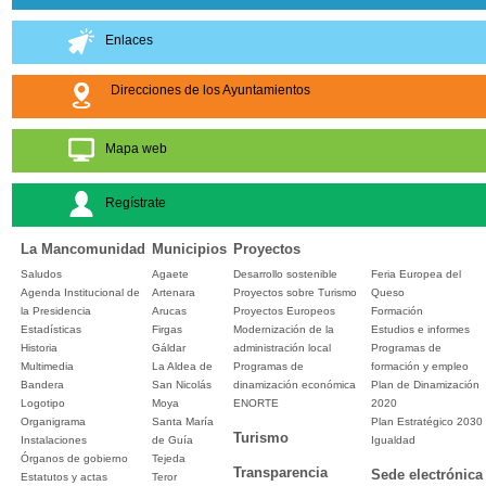
Enlaces
Direcciones de los Ayuntamientos
Mapa web
Regístrate
La Mancomunidad
Municipios
Proyectos
Saludos
Agaete
Desarrollo sostenible
Feria Europea del
Agenda Institucional de
Artenara
Proyectos sobre Turismo
Queso
la Presidencia
Arucas
Proyectos Europeos
Formación
Estadísticas
Firgas
Modernización de la
Estudios e informes
Historia
Gáldar
administración local
Programas de
Multimedia
La Aldea de
Programas de
formación y empleo
Bandera
San Nicolás
dinamización económica
Plan de Dinamización
Logotipo
Moya
ENORTE
2020
Organigrama
Santa María
Plan Estratégico 2030
Turismo
Instalaciones
de Guía
Igualdad
Órganos de gobierno
Tejeda
Transparencia
Sede electrónica
Estatutos y actas
Teror