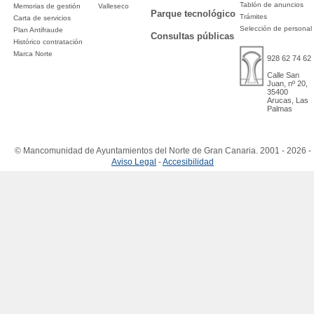
Tablón de anuncios
Memorias de gestión
Valleseco
Parque tecnológico
Trámites
Carta de servicios
Selección de personal
Plan Antifraude
Consultas públicas
Histórico contratación
Marca Norte
928 62 74 62
Calle San
Juan, nº 20,
35400
Arucas, Las
Palmas
© Mancomunidad de Ayuntamientos del Norte de Gran Canaria. 2001 - 2026 -
Aviso Legal
-
Accesibilidad