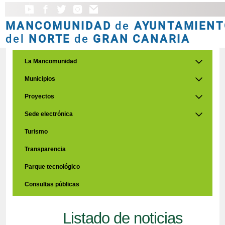
MANCOMUNIDAD
de
AYUNTAMIENT
del
NORTE
de
GRAN CANARIA
La Mancomunidad
Municipios
Proyectos
Sede electrónica
Turismo
Transparencia
Parque tecnológico
Consultas públicas
Listado de noticias