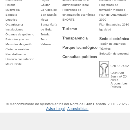
Historia
Gáldar
administración local
Programas de
Multimedia
La Aldea de
Programas de
formación y empleo
Bandera
San Nicolás
dinamización económica
Plan de Dinamización
Logotipo
Moya
ENORTE
2020
Organigrama
Santa María
Plan Estratégico 2030
Turismo
Instalaciones
de Guía
Igualdad
Órganos de gobierno
Tejeda
Transparencia
Sede electrónica
Estatutos y actas
Teror
Tablón de anuncios
Memorias de gestión
Valleseco
Parque tecnológico
Trámites
Carta de servicios
Selección de personal
Plan Antifraude
Consultas públicas
Histórico contratación
Marca Norte
928 62 74 62
Calle San
Juan, nº 20,
35400
Arucas, Las
Palmas
© Mancomunidad de Ayuntamientos del Norte de Gran Canaria. 2001 - 2026 -
Aviso Legal
-
Accesibilidad