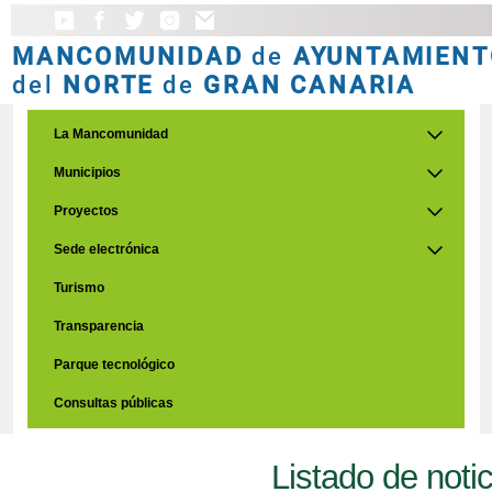
MANCOMUNIDAD
de
AYUNTAMIENT
del
NORTE
de
GRAN CANARIA
La Mancomunidad
Municipios
Proyectos
Sede electrónica
Turismo
Transparencia
Parque tecnológico
Consultas públicas
Listado de noti