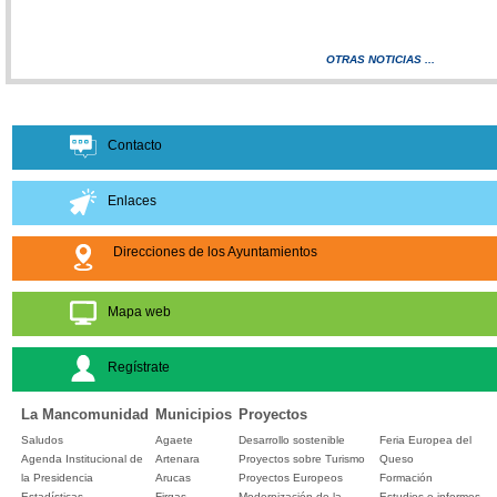
OTRAS NOTICIAS ...
Contacto
Enlaces
Direcciones de los Ayuntamientos
Mapa web
Regístrate
La Mancomunidad
Municipios
Proyectos
Saludos
Agaete
Desarrollo sostenible
Feria Europea del
Agenda Institucional de
Artenara
Proyectos sobre Turismo
Queso
la Presidencia
Arucas
Proyectos Europeos
Formación
Estadísticas
Firgas
Modernización de la
Estudios e informes