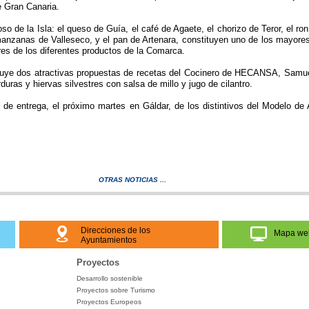
e Gran Canaria.
so de la Isla: el queso de Guía, el café de Agaete, el chorizo de Teror, el r
manzanas de Valleseco, y el pan de Artenara, constituyen uno de los mayores
res de los diferentes productos de la Comarca.
incluye dos atractivas propuestas de recetas del Cocinero de HECANSA, Samu
uras y hiervas silvestres con salsa de millo y jugo de cilantro.
 de entrega, el próximo martes en Gáldar, de los distintivos del Modelo de 
OTRAS NOTICIAS ...
Direcciones de los
Mapa we
Ayuntamientos
Proyectos
Desarrollo sostenible
Proyectos sobre Turismo
Proyectos Europeos