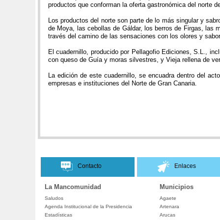
productos que conforman la oferta gastronómica del norte d
Los productos del norte son parte de lo más singular y sabro
de Moya, las cebollas de Gáldar, los berros de Firgas, las 
través del camino de las sensaciones con los olores y sabo
El cuadernillo, producido por Pellagofio Ediciones, S.L., 
con queso de Guía y moras silvestres, y Vieja rellena de verd
La edición de este cuadernillo, se encuadra dentro del acto
empresas e instituciones del Norte de Gran Canaria.
Contacto
Enlaces
La Mancomunidad
Municipios
Saludos
Agaete
Agenda Institucional de la Presidencia
Artenara
Estadísticas
Arucas