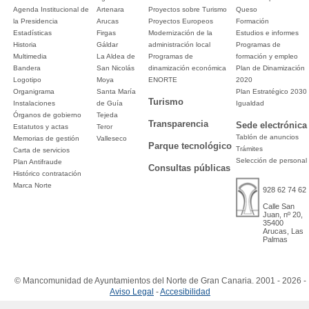
Agenda Institucional de
Artenara
Proyectos sobre Turismo
Queso
la Presidencia
Arucas
Proyectos Europeos
Formación
Estadísticas
Firgas
Modernización de la
Estudios e informes
Historia
Gáldar
administración local
Programas de
Multimedia
La Aldea de
Programas de
formación y empleo
Bandera
San Nicolás
dinamización económica
Plan de Dinamización
Logotipo
Moya
ENORTE
2020
Organigrama
Santa María
Plan Estratégico 2030
Turismo
Instalaciones
de Guía
Igualdad
Órganos de gobierno
Tejeda
Transparencia
Sede electrónica
Estatutos y actas
Teror
Tablón de anuncios
Memorias de gestión
Valleseco
Parque tecnológico
Trámites
Carta de servicios
Selección de personal
Plan Antifraude
Consultas públicas
Histórico contratación
Marca Norte
928 62 74 62
Calle San
Juan, nº 20,
35400
Arucas, Las
Palmas
© Mancomunidad de Ayuntamientos del Norte de Gran Canaria. 2001 - 2026 -
Aviso Legal
-
Accesibilidad