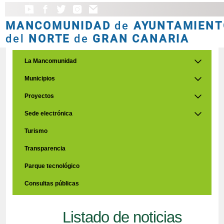
MANCOMUNIDAD
de
AYUNTAMIENT
del
NORTE
de
GRAN CANARIA
La Mancomunidad
Municipios
Proyectos
Sede electrónica
Turismo
Transparencia
Parque tecnológico
Consultas públicas
Listado de noticias