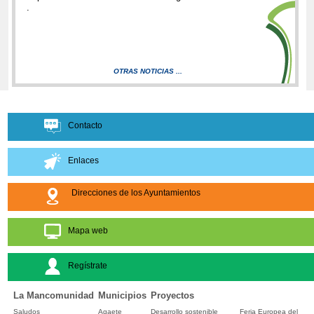
.
OTRAS NOTICIAS ...
Contacto
Enlaces
Direcciones de los Ayuntamientos
Mapa web
Regístrate
La Mancomunidad
Municipios
Proyectos
Saludos
Agaete
Desarrollo sostenible
Feria Europea del