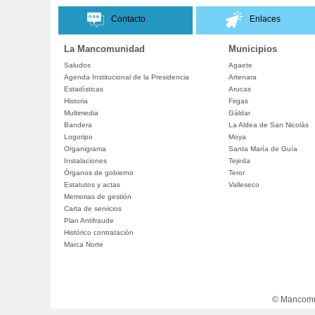
Contacto
Enlaces
La Mancomunidad
Municipios
Saludos
Agaete
Agenda Institucional de la Presidencia
Artenara
Estadísticas
Arucas
Historia
Firgas
Multimedia
Gáldar
Bandera
La Aldea de San Nicolás
Logotipo
Moya
Organigrama
Santa María de Guía
Instalaciones
Tejeda
Órganos de gobierno
Teror
Estatutos y actas
Valleseco
Memorias de gestión
Carta de servicios
Plan Antifraude
Histórico contratación
Marca Norte
© Mancomun