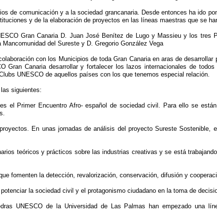
dios de comunicación y a la sociedad grancanaria. Desde entonces ha ido pon
tituciones y de la elaboración de proyectos en las líneas maestras que se ha
UNESCO Gran Canaria D. Juan José Benítez de Lugo y Massieu y los tres Pr
a Mancomunidad del Sureste y D. Gregorio González Vega
laboración con los Municipios de toda Gran Canaria en aras de desarrollar 
 Gran Canaria desarrollar y fortalecer los lazos internacionales de todos
 Clubs UNESCO de aquellos países con los que tenemos especial relación.
las siguientes:
s el Primer Encuentro Afro- español de sociedad civil. Para ello se están
s.
ctos. En unas jornadas de análisis del proyecto Sureste Sostenible, en 
 teóricos y prácticos sobre las industrias creativas y se está trabajando 
e fomenten la detección, revalorización, conservación, difusión y cooperació
tenciar la sociedad civil y el protagonismo ciudadano en la toma de decisi
 UNESCO de la Universidad de Las Palmas han empezado una línea d