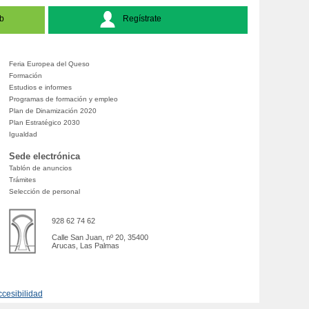
b
Regístrate
Feria Europea del Queso
Formación
Estudios e informes
Programas de formación y empleo
Plan de Dinamización 2020
Plan Estratégico 2030
Igualdad
Sede electrónica
Tablón de anuncios
Trámites
Selección de personal
928 62 74 62
Calle San Juan, nº 20, 35400
Arucas, Las Palmas
cesibilidad