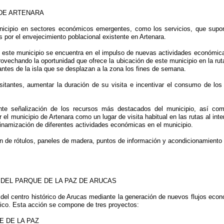
 DE ARTENARA
nicipio en sectores económicos emergentes, como los servicios, que supon
s por el envejecimiento poblacional existente en Artenara.
de este municipio se encuentra en el impulso de nuevas actividades económi
ovechando la oportunidad que ofrece la ubicación de este municipio en la ruta a
tantes de la isla que se desplazan a la zona los fines de semana.
tantes, aumentar la duración de su visita e incentivar el consumo de los d
ciente señalización de los recursos más destacados del municipio, así c
 municipio de Artenara como un lugar de visita habitual en las rutas al interi
 dinamización de diferentes actividades económicas en el municipio.
ón de rótulos, paneles de madera, puntos de información y acondicionamiento
 DEL PARQUE DE LA PAZ DE ARUCAS
 del centro histórico de Arucas mediante la generación de nuevos flujos eco
órico. Esta acción se compone de tres proyectos:
E DE LA PAZ