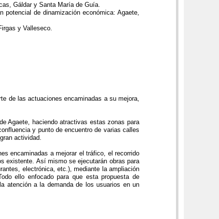
rucas, Gáldar y Santa María de Guía.
ran potencial de dinamización económica: Agaete,
Firgas y Valleseco.
arte de las actuaciones encaminadas a su mejora,
 de Agaete, haciendo atractivas estas zonas para
confluencia y punto de encuentro de varias calles
gran actividad.
es encaminadas a mejorar el tráfico, el recorrido
os existente. Así mismo se ejecutarán obras para
rantes, electrónica, etc.), mediante la ampliación
Todo ello enfocado para que esta propuesta de
y la atención a la demanda de los usuarios en un