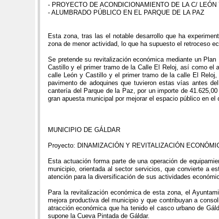
- PROYECTO DE ACONDICIONAMIENTO DE LA C/ LEÓN
- ALUMBRADO PÚBLICO EN EL PARQUE DE LA PAZ
Esta zona, tras las el notable desarrollo que ha experime
zona de menor actividad, lo que ha supuesto el retroceso e
Se pretende su revitalización económica mediante un Plan E
Castillo y el primer tramo de la Calle El Reloj, así como el
calle León y Castillo y el primer tramo de la calle El Relo
pavimento de adoquines que tuvieron estas vías antes del 
cantería del Parque de la Paz, por un importe de 41.625,00
gran apuesta municipal por mejorar el espacio público en el 
MUNICIPIO DE GÁLDAR
Proyecto: DINAMIZACIÓN Y REVITALIZACIÓN ECONÓ
Esta actuación forma parte de una operación de equipamien
municipio, orientada al sector servicios, que convierte a 
atención para la diversificación de sus actividades económi
Para la revitalización económica de esta zona, el Ayuntami
mejora productiva del municipio y que contribuyan a conso
atracción económica que ha tenido el casco urbano de Gáldar
supone la Cueva Pintada de Gáldar.