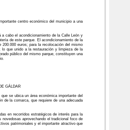
importante centro económico del municipio a una
á a cabo el acondicionamiento de la Calle León y
ntería de este parque. El acondicionamiento de la
 de 200.000 euros; para la recolocación del mismo
lo que unido a la restauración y limpieza de la
mbrado público del mismo parque, constituyen una
io.
 DE GÁLDAR
a que se ubica un área económica importante del
bién de la comarca, que requiere de una adecuada
as en recorridos estratégicos de interés para la
es novedosas aprovechando el tradicional foco de
tivos patrimoniales y el importante atractivo que