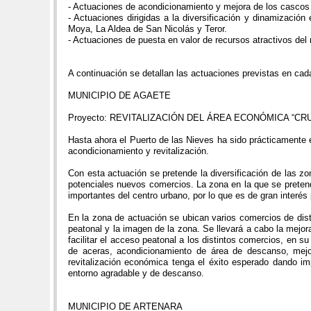
- Actuaciones de acondicionamiento y mejora de los cascos hi
- Actuaciones dirigidas a la diversificación y dinamizaci
Moya, La Aldea de San Nicolás y Teror.
- Actuaciones de puesta en valor de recursos atractivos del 
A continuación se detallan las actuaciones previstas en ca
MUNICIPIO DE AGAETE
Proyecto: REVITALIZACIÓN DEL ÁREA ECONÓMICA “CRU
Hasta ahora el Puerto de las Nieves ha sido prácticamente 
acondicionamiento y revitalización.
Con esta actuación se pretende la diversificación de las z
potenciales nuevos comercios. La zona en la que se pretende
importantes del centro urbano, por lo que es de gran interés
En la zona de actuación se ubican varios comercios de disti
peatonal y la imagen de la zona. Se llevará a cabo la mejo
facilitar el acceso peatonal a los distintos comercios, en su
de aceras, acondicionamiento de área de descanso, mejor
revitalización económica tenga el éxito esperado dando im
entorno agradable y de descanso.
MUNICIPIO DE ARTENARA