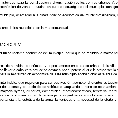
stóricos, para la revitalización y diversificación de los centros urbanos: A
ón económica de zonas situadas en puntos estratégicos del municipio, con g
municipio, orientadas a la diversificación económica del municipio: Artenara, 
da uno de los municipios de la mancomunidad:
Z CHIQUITA”
el único reclamo económico del municipio, por lo que ha recibido la mayor p
onas de actividad económica, y especialmente en el casco urbano de la villa
 llevar a cabo esta actuación destaca por el potencial que le otorga ser la 
 para la revitalización económica de este municipio acondicionar esta área de 
nta índole, que requieren para su reactivación acometer diferentes actuacion
ra del acceso y estancia de los vehículos, ampliando la zona de aparcamient
 mayoría pymes, (fruterías, comestibles, electrodomésticos, ferretería, restau
a de la iluminación y de la imagen con jardineras y mobiliario urbano. 
portancia a la estética de la zona, la variedad y la novedad de la oferta 