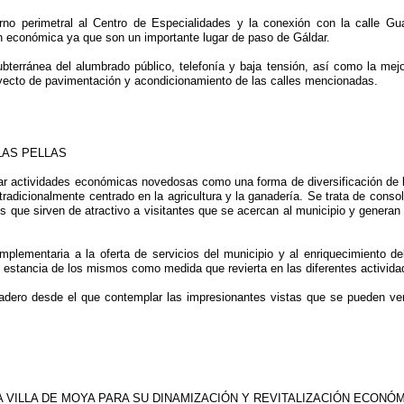
orno perimetral al Centro de Especialidades y la conexión con la calle 
ón económica ya que son un importante lugar de paso de Gáldar.
ubterránea del alumbrado público, telefonía y baja tensión, así como la mejo
oyecto de pavimentación y acondicionamiento de las calles mencionadas.
LAS PELLAS
ciar actividades económicas novedosas como una forma de diversificación de l
, tradicionalmente centrado en la agricultura y la ganadería. Se trata de con
s que sirven de atractivo a visitantes que se acercan al municipio y genera
ementaria a la oferta de servicios del municipio y al enriquecimiento del a
de estancia de los mismos como medida que revierta en las diferentes activid
tadero desde el que contemplar las impresionantes vistas que se pueden ver
LA VILLA DE MOYA PARA SU DINAMIZACIÓN Y REVITALIZACIÓN ECONÓ