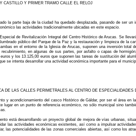
 Y CASTILLO Y PRIMER TRAMO CALLE EL RELOJ
ntado la parte baja de la ciudad ha quedado desplazada, pasando de ser un 
conómico las actividades tradicionalmente ubicadas en este espacio.
special de Revitalización Integral del Centro Histórico de Arucas. Se llevar
 alumbrado público del Parque de la Paz y la restauración y limpieza de la ca
j, ambas en el entorno de la Iglesia de Arucas, suponen una inversión total
recubrimiento, en algunas de sus partes, por asfalto o capas de hormigón; 
 euros y los 13.125,00 euros que suponen las tareas de sustitución del alu
que se intenta desarrollar una actividad económica importante para el municip
MICA DE LAS CALLES PERIMETRALES AL CENTRO DE ESPECIALIDADES
to y acondicionamiento del casco Histórico de Gáldar, por ser el área en l
este lugar en un punto de referencia económico, no sólo municipal sino tam
cas.
ento está desarrollando un proyecto global de mejora de vías urbanas, situad
lidar las actividades económicas existentes, así como a impulsar actividad
, las potencialidades de las zonas comerciales abiertas, así como los atrac