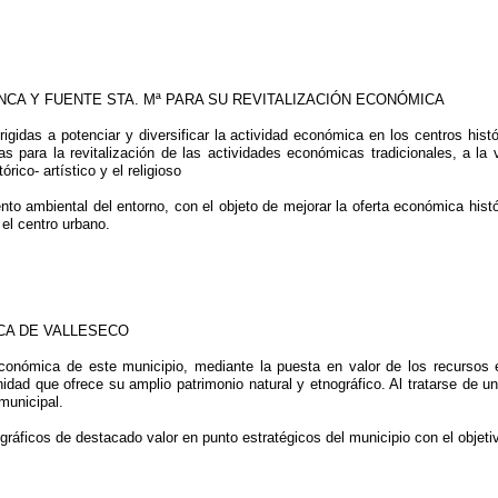
ANCA Y FUENTE STA. Mª PARA SU REVITALIZACIÓN ECONÓMICA
igidas a potenciar y diversificar la actividad económica en los centros his
as para la revitalización de las actividades económicas tradicionales, a l
rico- artístico y el religioso
to ambiental del entorno, con el objeto de mejorar la oferta económica hist
el centro urbano.
ICA DE VALLESECO
económica de este municipio, mediante la puesta en valor de los recursos 
idad que ofrece su amplio patrimonio natural y etnográfico. Al tratarse de 
municipal.
ográficos de destacado valor en punto estratégicos del municipio con el obje