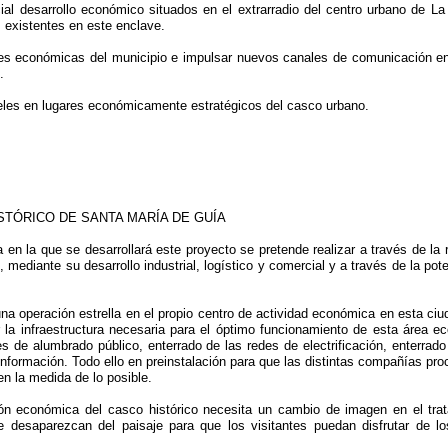
cial desarrollo económico situados en el extrarradio del centro urbano de 
 existentes en este enclave.
ades económicas del municipio e impulsar nuevos canales de comunicación e
.
aneles en lugares económicamente estratégicos del casco urbano.
ISTÓRICO DE SANTA MARÍA DE GUÍA
n la que se desarrollará este proyecto se pretende realizar a través de la r
ediante su desarrollo industrial, logístico y comercial y a través de la pot
na operación estrella en el propio centro de actividad económica en esta ciu
a infraestructura necesaria para el óptimo funcionamiento de esta área econ
es de alumbrado público, enterrado de las redes de electrificación, enterrado
nformación. Todo ello en preinstalación para que las distintas compañías pr
en la medida de lo posible.
ón económica del casco histórico necesita un cambio de imagen en el trata
que desaparezcan del paisaje para que los visitantes puedan disfrutar de