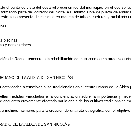
sde el punto de vista del desarrollo económico del municipio, en el que se lo
 formando parte del corredor del Norte. Así mismo sirve de puerta de entrada
sta zona presenta deficiencias en materia de infraestructuras y mobiliario u
ones:
s piscinas
llas y contenedores
ión del Roque, tendente a la rehabilitación de esta zona como atractivo turís
URBANO DE LA ALDEA DE SAN NICOLÁS
 actividades alternativas a las tradicionales en el centro urbano de La Aldea 
llas medidas vinculadas a la concienciación sobre la importancia y neces
 encuentra gravemente afectado por la crisis de los cultivos tradicionales c
o molinos harineros para la creación de una ruta etnográfica con el objetivo 
RRADIO DE LA ALDEA DE SAN NICOLÁS