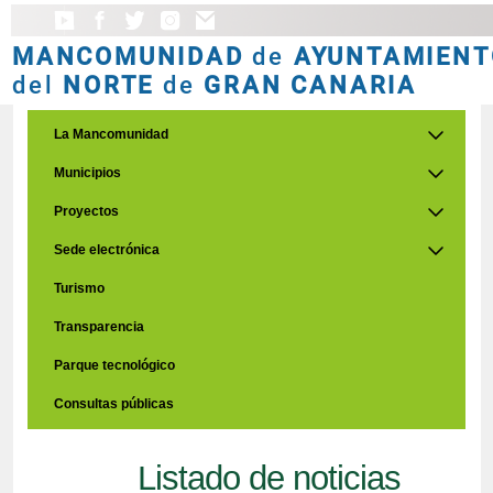
MANCOMUNIDAD
de
AYUNTAMIENT
del
NORTE
de
GRAN CANARIA
La Mancomunidad
Municipios
Proyectos
Sede electrónica
Turismo
Transparencia
Parque tecnológico
Consultas públicas
Listado de noticias