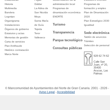
Historia
Gáldar
administración local
Programas de
Multimedia
La Aldea de
Programas de
formación y empleo
Bandera
San Nicolás
dinamización económica
Plan de Dinamización
Logotipo
Moya
ENORTE
2020
Organigrama
Santa María
Plan Estratégico 2030
Turismo
Instalaciones
de Guía
Igualdad
Órganos de gobierno
Tejeda
Transparencia
Sede electrónica
Estatutos y actas
Teror
Tablón de anuncios
Memorias de gestión
Valleseco
Parque tecnológico
Trámites
Carta de servicios
Selección de personal
Plan Antifraude
Consultas públicas
Histórico contratación
Marca Norte
928 62 74 62
Calle San
Juan, nº 20,
35400
Arucas, Las
Palmas
© Mancomunidad de Ayuntamientos del Norte de Gran Canaria. 2001 - 2026 -
Aviso Legal
-
Accesibilidad