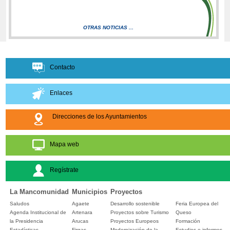
OTRAS NOTICIAS ...
Contacto
Enlaces
Direcciones de los Ayuntamientos
Mapa web
Regístrate
La Mancomunidad
Municipios
Proyectos
Saludos
Agaete
Desarrollo sostenible
Feria Europea del
Agenda Institucional de
Artenara
Proyectos sobre Turismo
Queso
la Presidencia
Arucas
Proyectos Europeos
Formación
Estadísticas
Firgas
Modernización de la
Estudios e informes